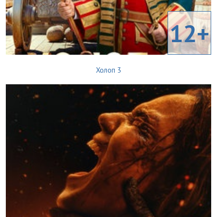
12+
Холоп 3