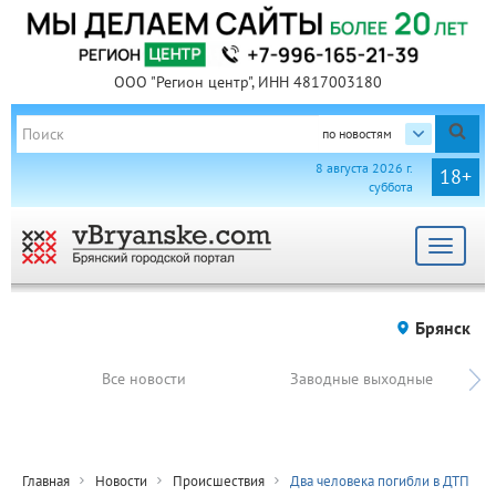
ООО "Регион центр", ИНН 4817003180
по новостям
8 августа 2026 г.
18+
суббота
Toggle
navigat
Брянск
Все новости
Заводные выходные
Главная
Новости
Происшествия
Два человека погибли в ДТП