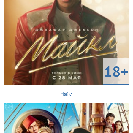
18+
Майкл