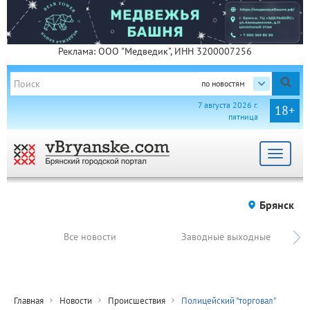
Реклама: ООО "Медведик", ИНН 3200007256
по новостям
7 августа 2026 г.
18+
пятница
Toggle
navigat
Брянск
Все новости
Заводные выходные
Главная
Новости
Происшествия
Полицейский "торговал"