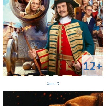
12+
Холоп 3