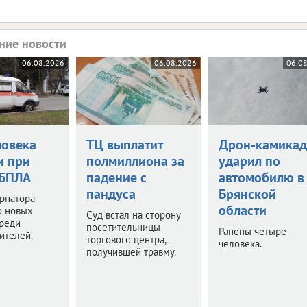
ние новости
06.08.2026
06.08.2026
06.0
ловека
ТЦ выплатит
Дрон-камикад
и при
полмиллиона за
ударил по
 БПЛА
падение с
автомобилю в
пандуса
Брянской
рнатора
области
о новых
Суд встал на сторону
среди
посетительницы
Ранены четыре
ителей.
торгового центра,
человека.
получившей травму.