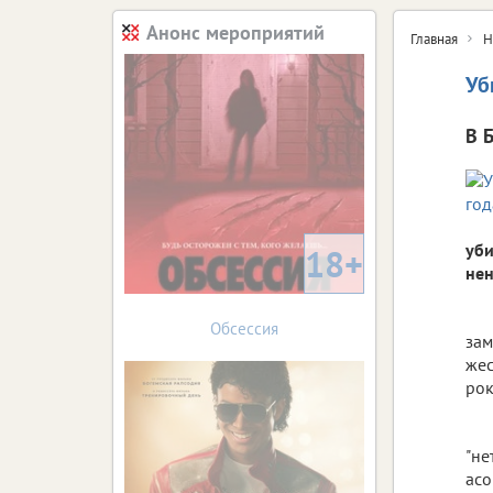
Анонс мероприятий
Главная
Н
Уб
В 
уби
18+
нен
Обсессия
зам
жес
ро
"не
асо