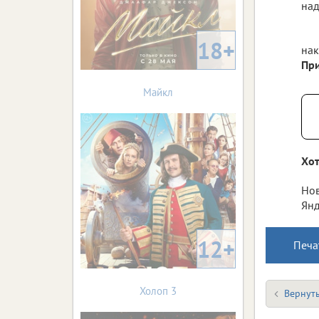
над
18+
нак
При
Майкл
Хот
Нов
Янд
12+
Печа
Холоп 3
Вернуть