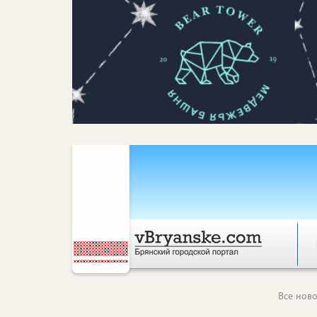
Все ново