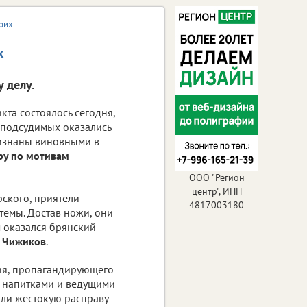
воих
х
 делу.
та состоялось сегодня,
е подсудимых оказались
знаны виновными в
ру по мотивам
ООО "Регион
центр", ИНН
ского, приятели
4817003180
темы. Достав ножи, они
м оказался брянский
р Чижиков
.
ия, пропагандирующего
 напитками и ведущими
или жестокую расправу