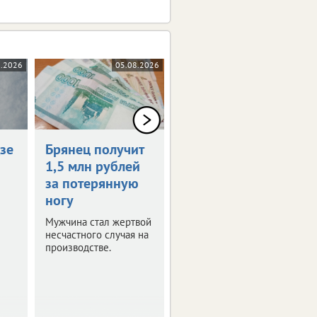
8.2026
05.08.2026
05.08.2026
зе
Брянец получит
В Брянске суд
1,5 млн рублей
оставил под
за потерянную
стражей
ногу
школьника,
обвиняемого в
Мужчина стал жертвой
госизмене
несчастного случая на
производстве.
Ближайшие три
месяца он проведет в
заключении.