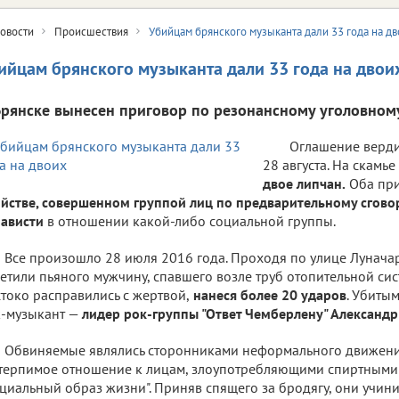
овости
Происшествия
Убийцам брянского музыканта дали 33 года на д
ийцам брянского музыканта дали 33 года на двои
Брянске вынесен приговор по резонансному уголовному
Оглашение вердик
28 августа. На скамь
двое липчан.
Оба при
йстве, совершенном группой лиц по предварительному сгово
ависти
в отношении какой-либо социальной группы.
Все произошло 28 июля 2016 года. Проходя по улице Луначар
етили пьяного мужчину, спавшего возле труб отопительной сис
токо расправились с жертвой,
нанеся более 20 ударов
. Убиты
к-музыкант —
лидер рок-группы "Ответ Чемберлену" Александ
Обвиняемые являлись сторонниками неформального движен
терпимое отношение к лицам, злоупотребляющими спиртными
циальный образ жизни". Приняв спящего за бродягу, они учин