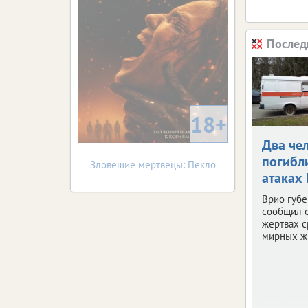
Послед
18+
Два че
погибл
Зловещие мертвецы: Пекло
атаках
Врио губе
сообщил 
жертвах 
мирных ж