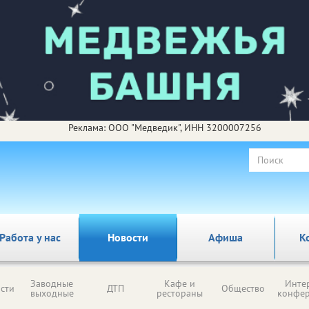
Реклама: ООО "Медведик", ИНН 3200007256
Работа у нас
Новости
Афиша
К
Заводные
Кафе и
Инте
сти
ДТП
Общество
выходные
рестораны
конфе