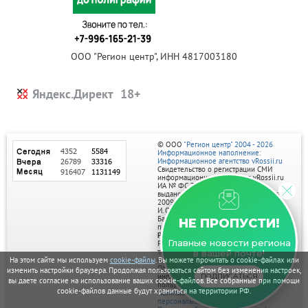
ООО "Регион центр", ИНН 4817003180
Яндекс.Директ
© ООО
"Регион центр" 2004 - 2026
Информационное наполнение:
Информационное агентство vRossii.ru
Свидетельство о регистрации СМИ
информационного агентства vRossii.ru
ИА № ФС 77‑35502
выдано РОСКОМНАДЗОРом 04 марта
2009г.
И. О. Главного редактора Нарыков А. Н.
Баннеры на портале размещаются на
НЕ ПРОПУСТИ!
правах рекламы.
Реклама на портале:
Главные новости региона
Рекламное агентство "Умный маркетинг"
тел. 7-910-267-70-40,
в вашей почте!
email: umnyy.marketing@yandex.ru
На этом сайте мы используем
cookie-файлы
. Вы можете прочитать о cookie-файлах или
Отдельные публикации могут содержать
изменить настройки браузера. Продолжая пользоваться сайтом без изменения настроек,
информацию, не предназначенную для
ПОДПИСАТЬСЯ
вы даете согласие на использование ваших cookie-файлов. Все собранные при помощи
пользователей до 18 лет.
cookie-файлов данные будут храниться на территории РФ.
Политика в отношении обработки
персональных данных