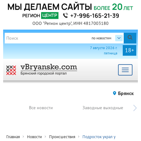
ООО "Регион центр", ИНН 4817003180
по новостям
7 августа 2026 г.
18+
пятница
Toggle
navigat
Брянск
Все новости
Заводные выходные
Главная
Новости
Происшествия
Подросток украл у