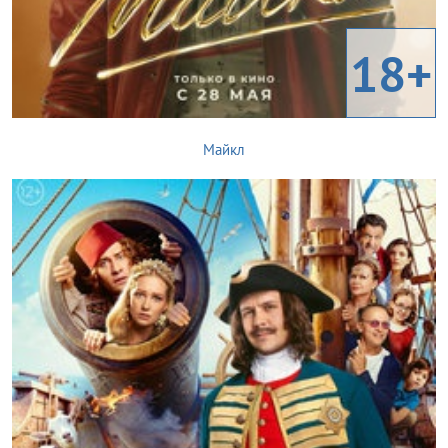
18+
Майкл