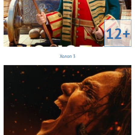
12+
Холоп 3