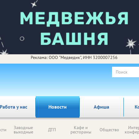
Реклама: ООО "Медведик", ИНН 3200007256
Работа у нас
Новости
Афиша
К
Заводные
Кафе и
Инте
сти
ДТП
Общество
выходные
рестораны
конфе