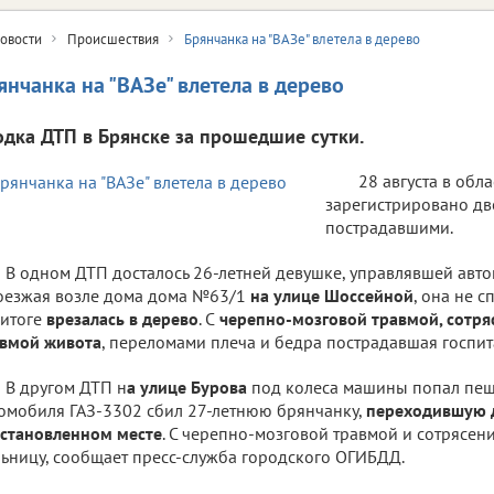
овости
Происшествия
Брянчанка на "ВАЗе" влетела в дерево
янчанка на "ВАЗе" влетела в дерево
одка ДТП в Брянске за прошедшие сутки.
28 августа в обл
зарегистрировано дв
пострадавшими.
В одном ДТП досталось 26-летней девушке, управлявшей ав
езжая возле дома дома №63/1
на улице Шоссейной
, она не 
 итоге
врезалась в дерево
. С
черепно-мозговой травмой, сотря
авмой живота
, переломами плеча и бедра пострадавшая госпи
В другом ДТП н
а улице Бурова
под колеса машины попал пеш
омобиля ГАЗ-3302 сбил 27-летнюю брянчанку,
переходившую д
становленном месте
. С черепно-мозговой травмой и сотрясен
ьницу, сообщает пресс-служба городского ОГИБДД.