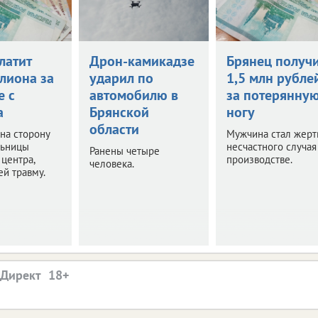
латит
Дрон-камикадзе
Брянец получи
лиона за
ударил по
1,5 млн рубле
е с
автомобилю в
за потерянну
а
Брянской
ногу
области
 на сторону
Мужчина стал жерт
льницы
несчастного случая
Ранены четыре
 центра,
производстве.
человека.
й травму.
.Директ