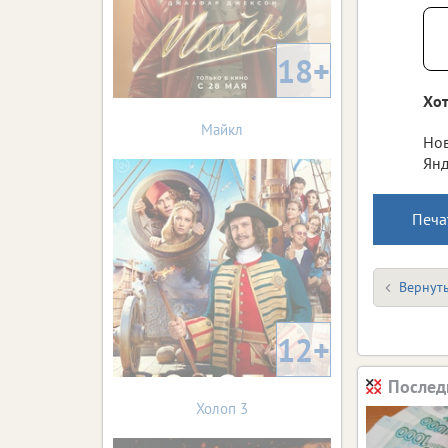
18+
Хот
Майкл
Нов
Янд
Печа
Вернуть
12+
Послед
Холоп 3