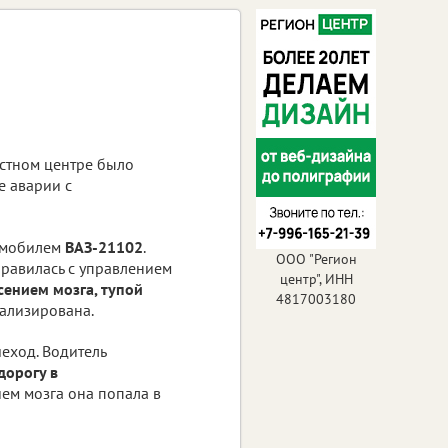
астном центре было
е аварии с
томобилем
ВАЗ-21102
.
ООО "Регион
справилась с управлением
центр", ИНН
сением мозга, тупой
4817003180
тализирована.
еход. Водитель
орогу в
ием мозга она попала в