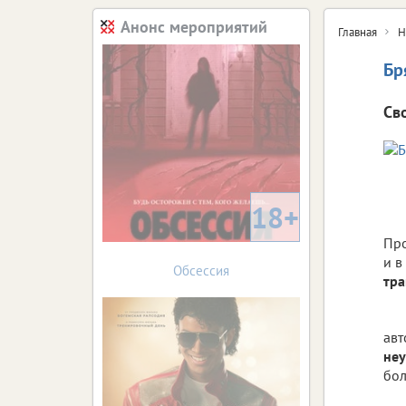
Анонс мероприятий
Главная
Н
Бр
Св
18+
Про
и в
Обсессия
тр
авт
неу
бол