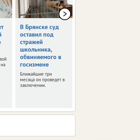
т
В Брянске суд
Отцовство за
й
оставил под
дом
ю
стражей
Брянчанка нашла
школьника,
детям фиктивных
отцов-иностранцев.
обвиняемого в
вой
госизмене
 на
Ближайшие три
месяца он проведет в
заключении.