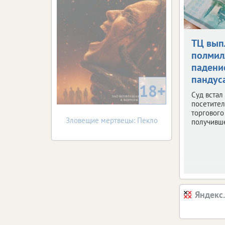
ТЦ вып
полмил
падени
пандус
18+
Суд встал
посетите
торгового
Зловещие мертвецы: Пекло
получивше
Яндекс