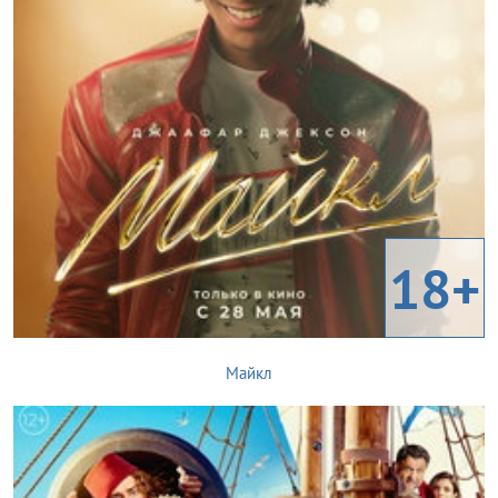
18+
Майкл