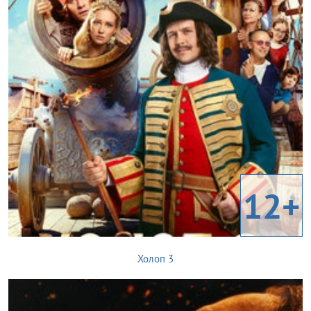
12+
Холоп 3