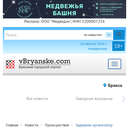
Реклама: ООО "Медведик", ИНН 3200007256
по новостям
10 августа 2026 г.
18+
понедельник
Toggle
navigat
Брянск
Все новости
Заводные выходные
Главная
Новости
Происшествия
Задержан организатор