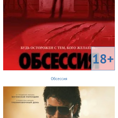
18+
Обсессия