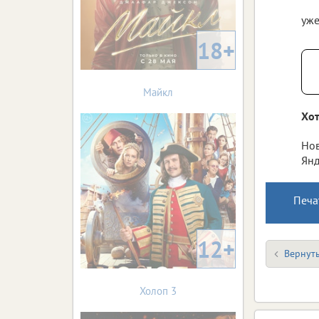
уже
18+
Майкл
Хот
Нов
Янд
Печа
12+
Вернуть
Холоп 3