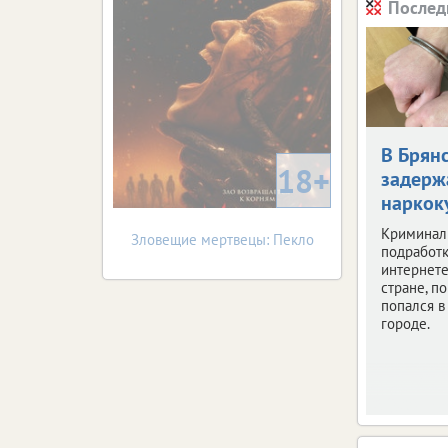
Послед
В Брян
18+
задерж
наркок
Криминал
Зловещие мертвецы: Пекло
подработк
интернете
стране, по
попался 
городе.