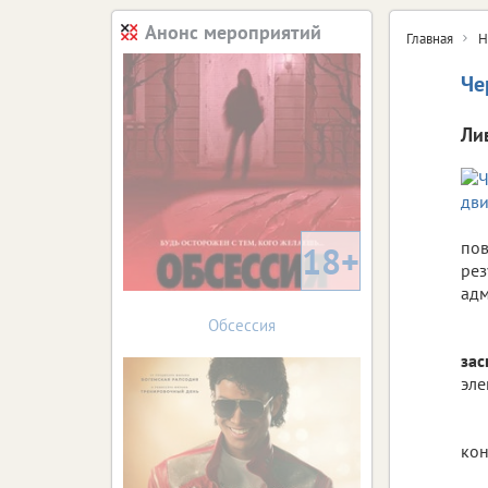
Анонс мероприятий
Главная
Н
Че
Ли
пов
18+
рез
адм
Обсессия
за
эле
кон