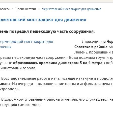
овости
Происшествия
Черметовский мост закрыт для движения
рметовский мост закрыт для движения
вень повредил пешеходную часть сооружения.
Движение
на Чер
Советском районе
за
Ливень, прошедший в
редил пешеходную часть сооружения. Вода подмыла грунт и тр
ультате
образовалась промоина диаметром 5 на 4 метра
, соо
инистрации города.
Восстановительные работы начались еще накануне и продолж
сыпана
. На очереди — выравнивание плиты и асфальта, замена
ктроопоры.
В дорожном управлении района отметили, что случившееся н
струкцию самого моста.