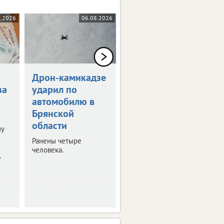
8.2026
06.08.2026
05.08.2026
Дрон-камикадзе
Брянец получит
за
ударил по
1,5 млн рублей
автомобилю в
за потерянную
Брянской
ногу
области
ну
Мужчина стал жертвой
несчастного случая на
Ранены четыре
производстве.
человека.
.