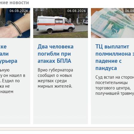
ние новости
06.08.2026
06.08.2026
06.0
ске
Два человека
ТЦ выплатит
али
погибли при
полмиллиона 
урьера
атаках БПЛА
падение с
пандуса
ьную
Врио губернатора
у он нашел в
сообщил о новых
Суд встал на сторо
. Ездил по
жертвах среди
посетительницы
ка не
мирных жителей.
торгового центра,
в нашем
получившей травму