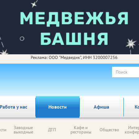
Реклама: ООО "Медведик", ИНН 3200007256
Работа у нас
Новости
Афиша
К
Заводные
Кафе и
Инте
сти
ДТП
Общество
выходные
рестораны
конфе