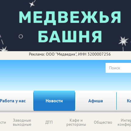
Реклама: ООО "Медведик", ИНН 3200007256
Работа у нас
Новости
Афиша
К
Заводные
Кафе и
Инте
сти
ДТП
Общество
выходные
рестораны
конфе