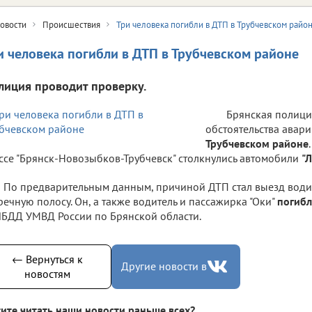
овости
Происшествия
Три человека погибли в ДТП в Трубчевском райо
и человека погибли в ДТП в Трубчевском районе
лиция проводит проверку.
Брянская полици
обстоятельства авар
Трубчевском районе
ссе "Брянск-Новозыбков-Трубчевск" столкнулись автомобили
"
По предварительным данным, причиной ДТП стал выезд водит
речную полосу. Он, а также водитель и пассажирка "Оки"
погибл
БДД УМВД России по Брянской области.
← Вернуться к
Другие новости в
новостям
ите читать наши новости раньше всех?