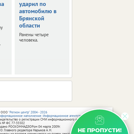
за
ударил по
1,5 млн рублей
автомобилю в
за потерянную
Брянской
ногу
области
ну
Мужчина стал жертвой
несчастного случая на
Ранены четыре
производстве.
человека.
.
 ООО
"Регион центр" 2004 - 2026
нформационное наполнение: Информационное агентство vRossii.ru
видетельство о регистрации СМИ информационного агентства vRossii.ru
А № ФС 77‑35502
ыдано РОСКОМНАДЗОРом 04 марта 2009г.
НЕ ПРОПУСТИ!
 О. Главного редактора Нарыков А. Н.
аннеры на портале размещаются на правах рекламы.