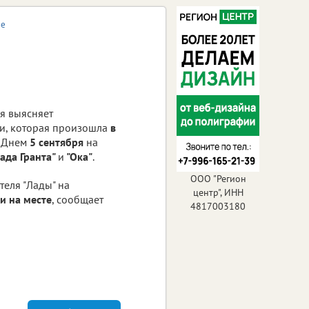
не
я выясняет
ии, которая произошла
в
. Днем
5 сентября
на
Лада Гранта"
и
"Ока"
.
ООО "Регион
еля "Лады" на
центр", ИНН
и на месте
, сообщает
4817003180