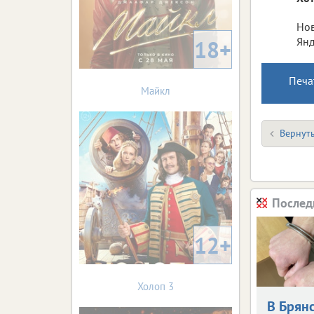
Нов
Янд
18+
Печа
Майкл
Вернуть
Послед
12+
Холоп 3
В Брян