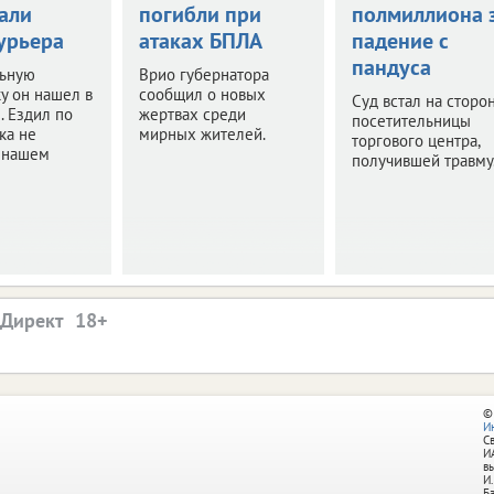
али
погибли при
полмиллиона 
урьера
атаках БПЛА
падение с
пандуса
ьную
Врио губернатора
у он нашел в
сообщил о новых
Суд встал на сторо
. Ездил по
жертвах среди
посетительницы
ка не
мирных жителей.
торгового центра,
в нашем
получившей травму
.Директ
©
И
С
И
в
И.
Б