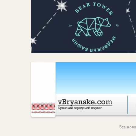
Все ново