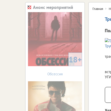
Анонс мероприятий
Главная
Н
Тр
По
тра
18+
вст
Обсессия
УГИ
Хот