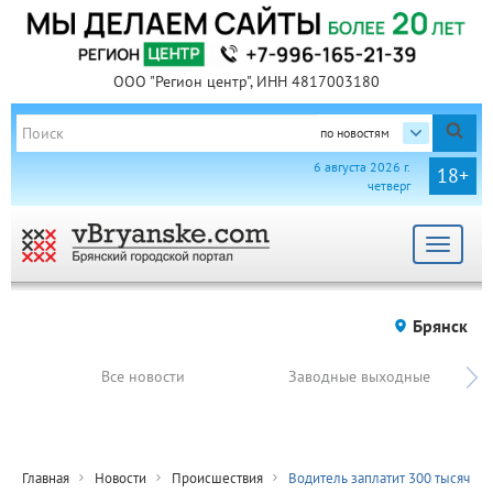
ООО "Регион центр", ИНН 4817003180
по новостям
6 августа 2026 г.
18+
четверг
Toggle
navigat
Брянск
Все новости
Заводные выходные
Главная
Новости
Происшествия
Водитель заплатит 300 тысяч