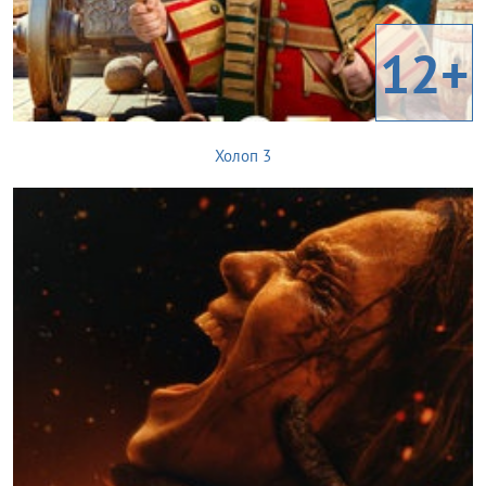
12+
Холоп 3