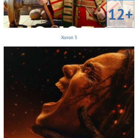
12+
Холоп 3