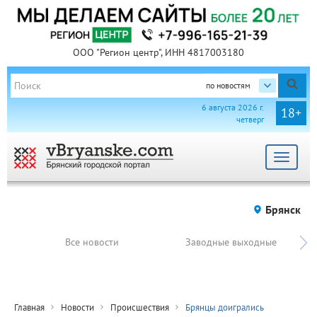
ООО "Регион центр", ИНН 4817003180
по новостям
6 августа 2026 г.
18+
четверг
Toggle
navigat
Брянск
Все новости
Заводные выходные
Главная
Новости
Происшествия
Брянцы доигрались