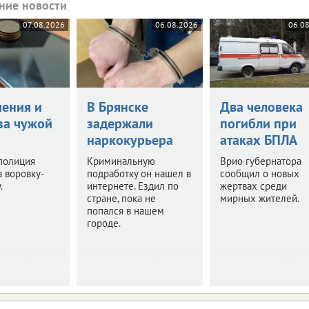
ние новости
07.08.2026
06.08.2026
06.0
чения и
В Брянске
Два человека
за чужой
задержали
погибли при
наркокурьера
атаках БПЛА
полиция
Криминальную
Врио губернатора
 воровку-
подработку он нашел в
сообщил о новых
.
интернете. Ездил по
жертвах среди
стране, пока не
мирных жителей.
попался в нашем
городе.