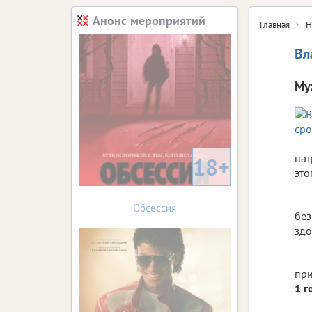
Анонс мероприятий
Главная
Н
Вл
Му
нат
18+
это
Обсессия
без
здо
при
1 г