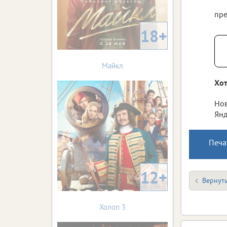
пре
18+
Майкл
Хот
Нов
Янд
Печа
12+
Вернуть
Холоп 3