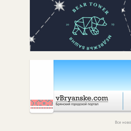
Все ново