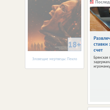
Послед
Развле
18+
ставки 
счет
Брянская 
Зловещие мертвецы: Пекло
задержала
игроманку