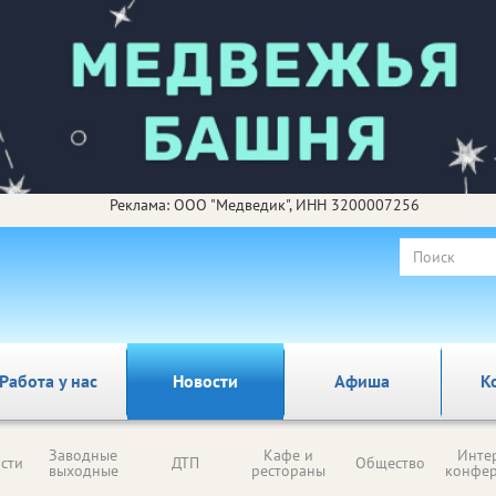
Реклама: ООО "Медведик", ИНН 3200007256
Работа у нас
Новости
Афиша
К
Заводные
Кафе и
Инте
сти
ДТП
Общество
выходные
рестораны
конфе