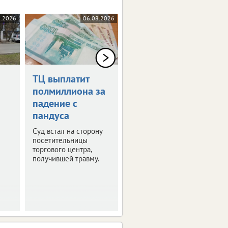
8.2026
06.08.2026
06.08.2026
ТЦ выплатит
Дрон-камикадзе
полмиллиона за
ударил по
падение с
автомобилю в
пандуса
Брянской
области
Суд встал на сторону
посетительницы
Ранены четыре
торгового центра,
человека.
получившей травму.