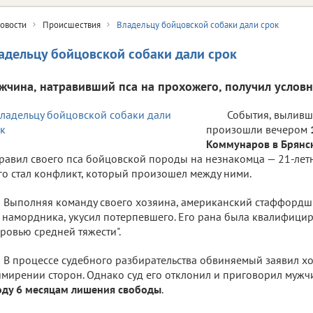
овости
Происшествия
Владельцу бойцовской собаки дали срок
адельцу бойцовской собаки дали срок
жчина, натравивший пса на прохожего, получил условн
События, выливш
произошли вечером
Коммунаров в Брянс
равил своего пса бойцовской породы на незнакомца — 21-лет
го стал конфликт, который произошел между ними.
Выполняя команду своего хозяина, американский стаффордш
 намордника, укусил потерпевшего. Его рана была квалифицир
ровью средней тяжести".
В процессе судебного разбирательства обвиняемый заявил хо
мирении сторон. Однако суд его отклонил и приговорил мужчи
оду 6 месяцам лишения свободы
.