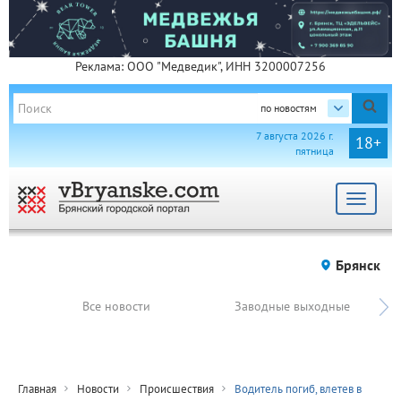
Реклама: ООО "Медведик", ИНН 3200007256
по новостям
7 августа 2026 г.
18+
пятница
Toggle
navigat
Брянск
Все новости
Заводные выходные
Главная
Новости
Происшествия
Водитель погиб, влетев в