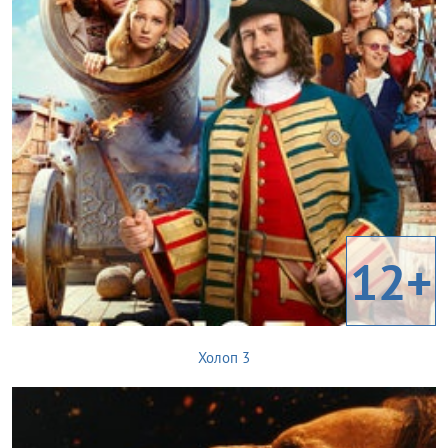
12+
Холоп 3