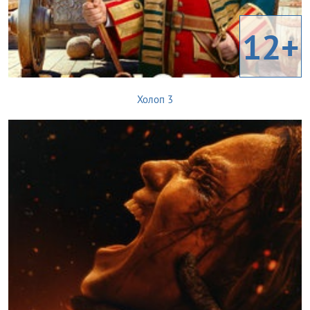
12+
Холоп 3