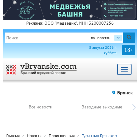
Реклама: ООО "Медведик", ИНН 3200007256
по новостям
8 августа 2026 г.
18+
суббота
Toggle
navigat
Брянск
Все новости
Заводные выходные
Главная
Новости
Происшествия
Туман над Брянском