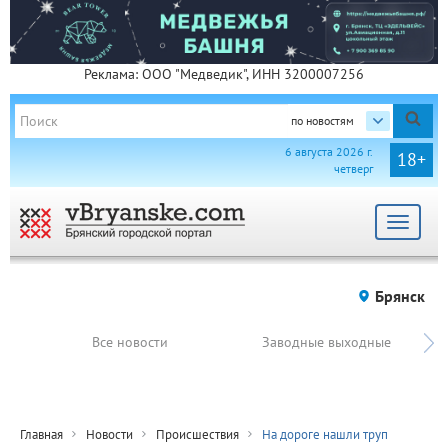
Реклама: ООО "Медведик", ИНН 3200007256
по новостям
6 августа 2026 г.
18+
четверг
Toggle
navigat
Брянск
Все новости
Заводные выходные
Главная
Новости
Происшествия
На дороге нашли труп