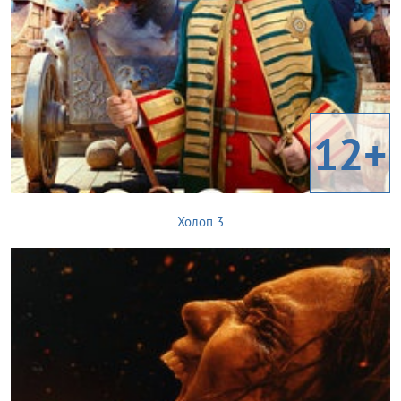
12+
Холоп 3