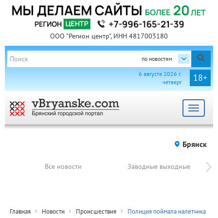
ООО "Регион центр", ИНН 4817003180
по новостям
6 августа 2026 г.
18+
четверг
Toggle
navigat
Брянск
Все новости
Заводные выходные
Главная
Новости
Происшествия
Полиция поймала налетчика