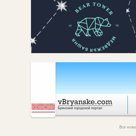
Все ново