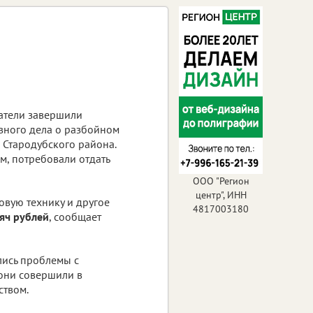
атели завершили
вного дела о разбойном
 Стародубского района.
м, потребовали отдать
ООО "Регион
центр", ИНН
товую технику и другое
4817003180
яч рублей
, сообщает
лись проблемы с
 они совершили в
ством.