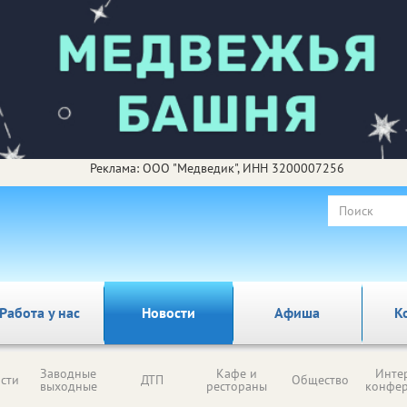
Реклама: ООО "Медведик", ИНН 3200007256
Работа у нас
Новости
Афиша
К
Заводные
Кафе и
Инте
сти
ДТП
Общество
выходные
рестораны
конфе