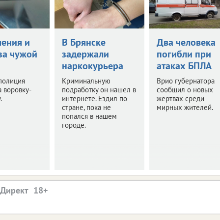
чения и
В Брянске
Два человека
за чужой
задержали
погибли при
наркокурьера
атаках БПЛА
полиция
Криминальную
Врио губернатора
 воровку-
подработку он нашел в
сообщил о новых
.
интернете. Ездил по
жертвах среди
стране, пока не
мирных жителей.
попался в нашем
городе.
.Директ