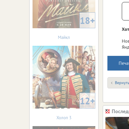
18+
Хот
Майкл
Нов
Янд
Печа
Вернуть
12+
Послед
Холоп 3