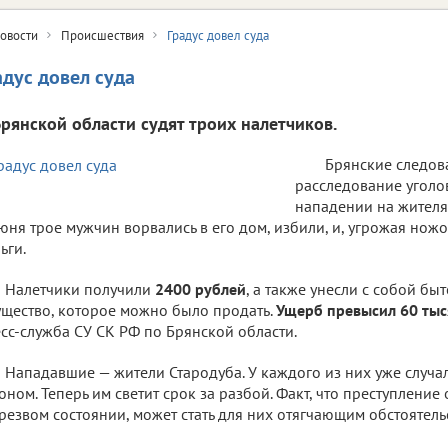
овости
Происшествия
Градус довел суда
адус довел суда
Брянской области судят троих налетчиков.
Брянские следов
расследование уголо
нападении на жителя
юня трое мужчин ворвались в его дом, избили, и, угрожая ножо
ьги.
Налетчики получили
2400 рублей
, а также унесли с собой бы
щество, которое можно было продать.
Ущерб превысил 60 тыс
сс-служба СУ СК РФ по Брянской области.
Нападавшие — жители Стародуба. У каждого из них уже случа
оном. Теперь им светит срок за разбой. Факт, что преступление
резвом состоянии, может стать для них отягчающим обстоятель