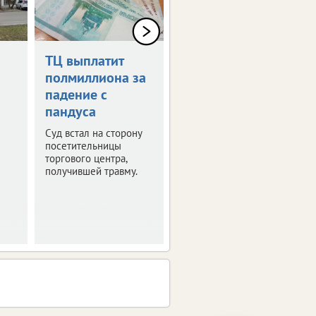
ТЦ выплатит
Дрон-камикадзе
полмиллиона за
ударил по
падение с
автомобилю в
пандуса
Брянской
области
Суд встал на сторону
посетительницы
Ранены четыре
торгового центра,
человека.
получившей травму.