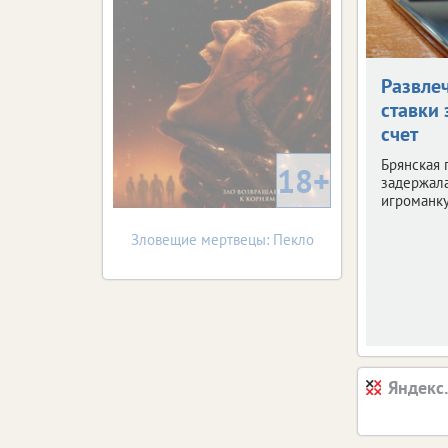
Развле
ставки 
счет
Брянская 
18+
задержала
игроманку
Зловещие мертвецы: Пекло
Яндекс