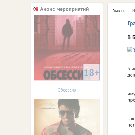
Анонс мероприятий
Главная
Н
Гр
В 
5 и
18+
ден
Обсессия
иму
пре
зак
нет