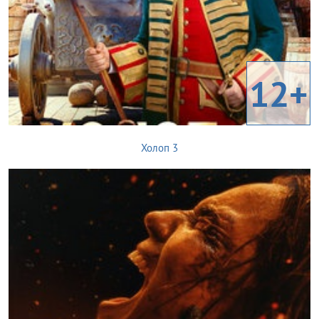
12+
Холоп 3