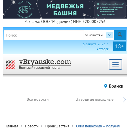
Реклама: ООО "Медведик", ИНН 3200007256
по новостям
6 августа 2026 г.
18+
четверг
Toggle
navigat
Брянск
Все новости
Заводные выходные
Главная
Новости
Происшествия
Сбил пешехода — получил