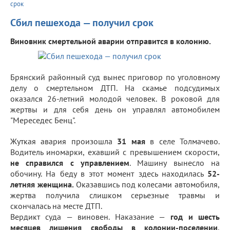
срок
Сбил пешехода — получил срок
Виновник смертельной аварии отправится в колонию.
Брянский районный суд вынес приговор по уголовному
делу о смертельном ДТП. На скамье подсудимых
оказался 26-летний молодой человек. В роковой для
жертвы и для себя день он управлял автомобилем
"Мереседес Бенц".
Жуткая авария произошла
31 мая
в селе Толмачево.
Водитель иномарки, ехавший с превышением скорости,
не справился с управлением
. Машину вынесло на
обочину. На беду в этот момент здесь находилась
52-
летняя женщина.
Оказавшись под колесами автомобиля,
жертва получила слишком серьезные травмы и
скончалась на месте ДТП.
Вердикт суда — виновен. Наказание —
год и шесть
месяцев лишения свободы в колонии-поселении
,