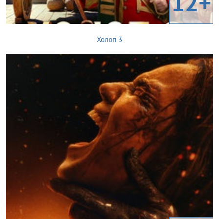
12+
Холоп 3