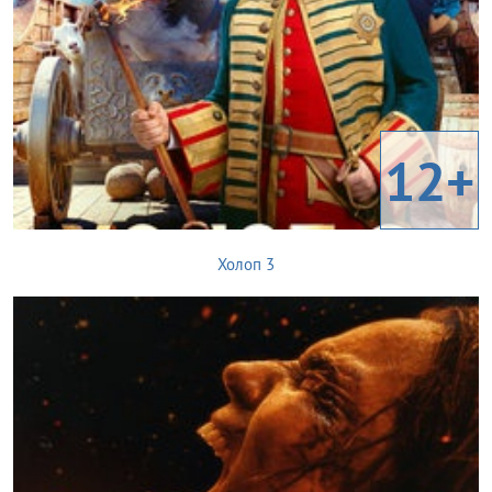
12+
Холоп 3