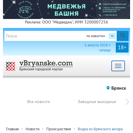
Реклама: ООО "Медведик", ИНН 3200007256
по новостям
6 августа 2026 г.
18+
четверг
Toggle
navigat
Брянск
Все новости
Заводные выходные
Главная
Новости
Происшествия
Водка из брянского ангара