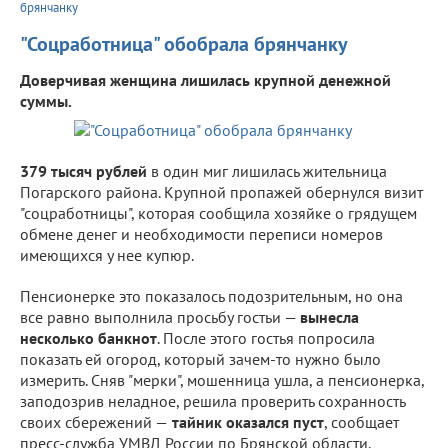
брянчанку
"Соцработница" обобрала брянчанку
Доверчивая женщина лишилась крупной денежной
суммы.
379 тысяч рублей
в один миг лишилась жительница
Погарского района. Крупной пропажей обернулся визит
"соцработницы", которая сообщила хозяйке о грядущем
обмене денег и необходимости переписи номеров
имеющихся у нее купюр.
Пенсионерке это показалось подозрительным, но она
все равно выполнила просьбу гостьи —
вынесла
несколько банкнот
. После этого гостья попросила
показать ей огород, который зачем-то нужно было
измерить. Сняв "мерки", мошенница ушла, а пенсионерка,
заподозрив неладное, решила проверить сохранность
своих сбережений —
тайник оказался пуст
, сообщает
пресс-служба УМВД России по Брянской области.