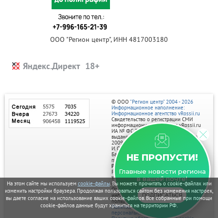
ООО "Регион центр", ИНН 4817003180
Яндекс.Директ
© ООО
"Регион центр" 2004 - 2026
Информационное наполнение:
Информационное агентство vRossii.ru
Свидетельство о регистрации СМИ
информационного агентства vRossii.ru
ИА № ФС 77‑35502
выдано РОСКОМНАДЗОРом 04 марта
2009г.
И. О. Главного редактора Нарыков А. Н.
Баннеры на портале размещаются на
НЕ ПРОПУСТИ!
правах рекламы.
Реклама на портале:
Главные новости региона
Рекламное агентство "Умный маркетинг"
тел. 7-910-267-70-40,
в вашей почте!
email: umnyy.marketing@yandex.ru
На этом сайте мы используем
cookie-файлы
. Вы можете прочитать о cookie-файлах или
Отдельные публикации могут содержать
изменить настройки браузера. Продолжая пользоваться сайтом без изменения настроек,
информацию, не предназначенную для
ПОДПИСАТЬСЯ
вы даете согласие на использование ваших cookie-файлов. Все собранные при помощи
пользователей до 18 лет.
cookie-файлов данные будут храниться на территории РФ.
Политика в отношении обработки
персональных данных