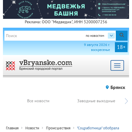
Реклама: ООО "Медведик", ИНН 3200007256
по новостям
9 августа 2026 г.
18+
воскресенье
Toggle
navigat
Брянск
Все новости
Заводные выходные
Главная
Новости
Происшествия
"Соцработница" обобрала