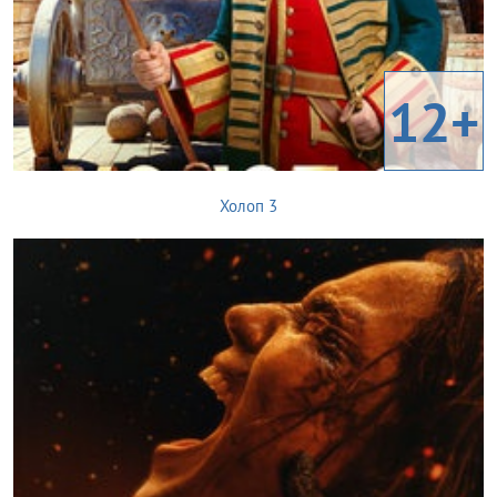
12+
Холоп 3