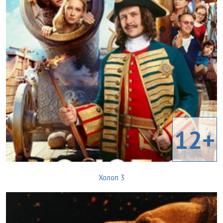
12+
Холоп 3