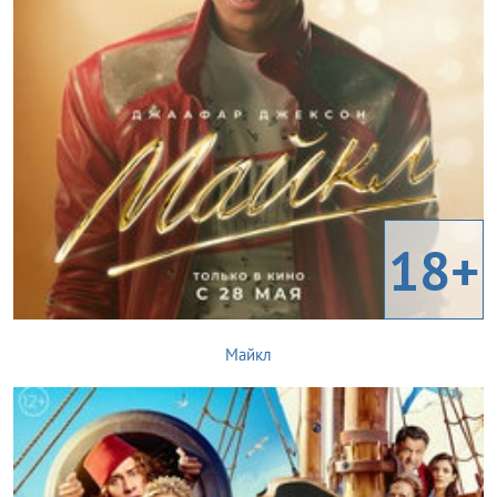
18+
Майкл