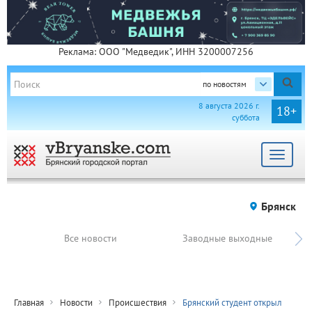
Реклама: ООО "Медведик", ИНН 3200007256
по новостям
8 августа 2026 г.
18+
суббота
Toggle
navigat
Брянск
Все новости
Заводные выходные
Главная
Новости
Происшествия
Брянский студент открыл