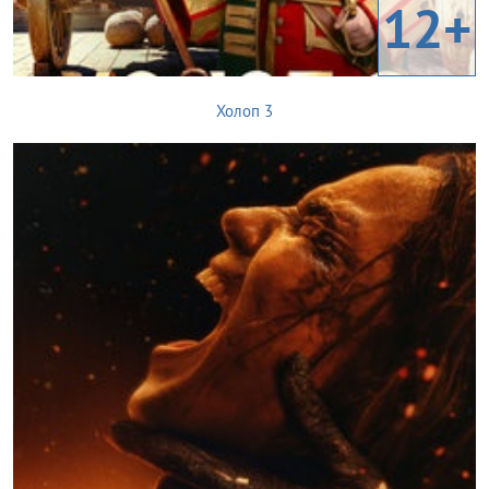
12+
Холоп 3