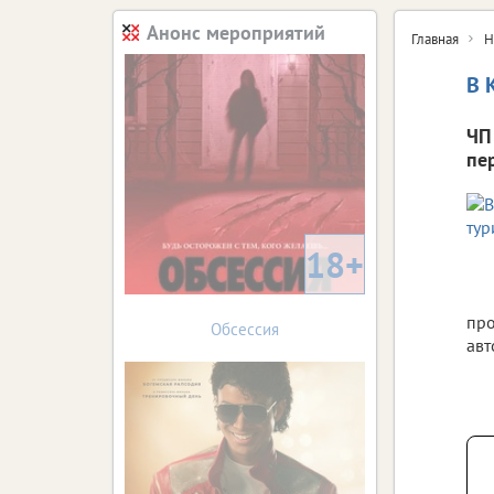
Анонс мероприятий
Главная
Н
В 
ЧП
пе
18+
про
Обсессия
авт