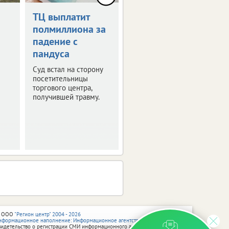
ТЦ выплатит
Дрон-камикадзе
полмиллиона за
ударил по
падение с
автомобилю в
пандуса
Брянской
области
Суд встал на сторону
посетительницы
Ранены четыре
торгового центра,
человека.
получившей травму.
 ООО
"Регион центр" 2004 - 2026
нформационное наполнение: Информационное агентство vRossii.ru
видетельство о регистрации СМИ информационного агентства vRossii.ru