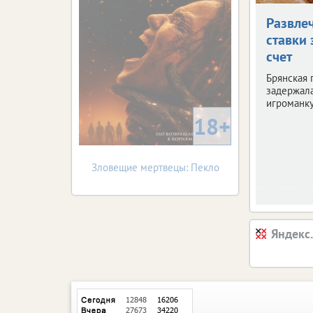
Развле
ставки 
счет
Брянская 
задержала
игроманку
18+
Зловещие мертвецы: Пекло
Яндекс