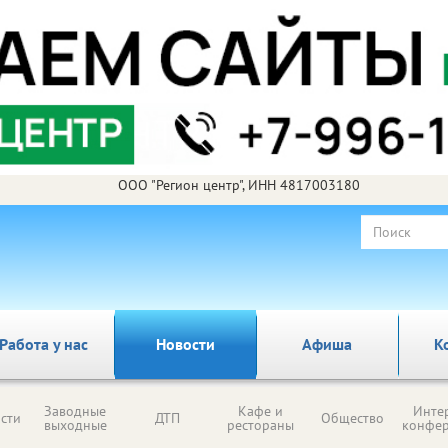
ООО "Регион центр", ИНН 4817003180
Работа у нас
Новости
Афиша
К
Заводные
Кафе и
Инте
сти
ДТП
Общество
выходные
рестораны
конфе