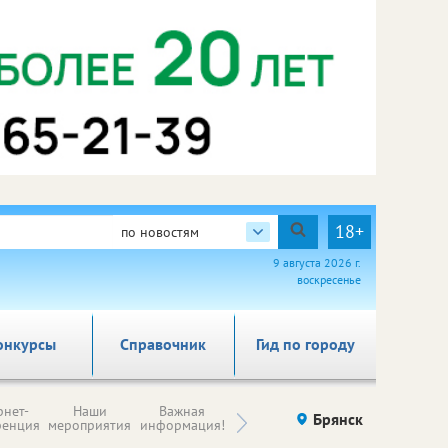
18+
по новостям
9 августа 2026 г.
воскресенье
онкурсы
Справочник
Гид по городу
Н
рнет-
Наши
Важная
Происшествия
Брянск
Здоровье
комп
ренция
мероприятия
информация!
п
ре