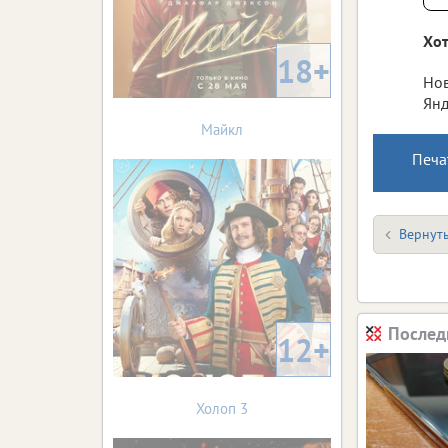
Хот
18+
Нов
Янд
Майкл
Печа
Вернуть
Послед
12+
Холоп 3