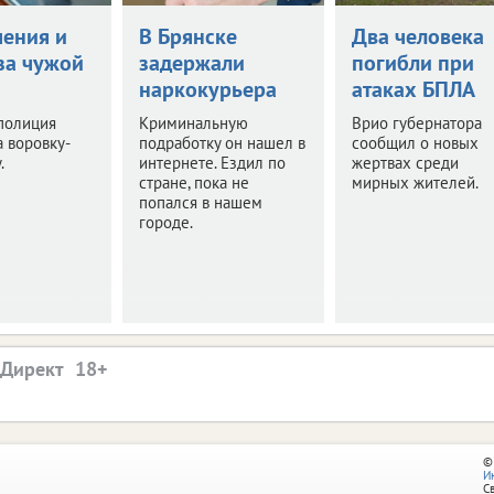
чения и
В Брянске
Два человека
за чужой
задержали
погибли при
наркокурьера
атаках БПЛА
полиция
Криминальную
Врио губернатора
 воровку-
подработку он нашел в
сообщил о новых
.
интернете. Ездил по
жертвах среди
стране, пока не
мирных жителей.
попался в нашем
городе.
.Директ
©
И
С