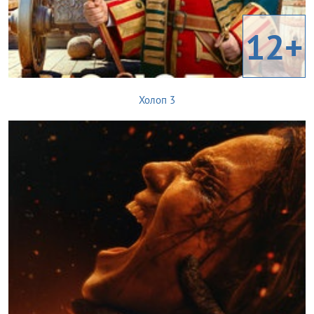
12+
Холоп 3