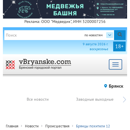
Реклама: ООО "Медведик", ИНН 3200007256
по новостям
9 августа 2026 г.
18+
воскресенье
Toggle
navigat
Брянск
Все новости
Заводные выходные
Главная
Новости
Происшествия
Брянцы похитили 12