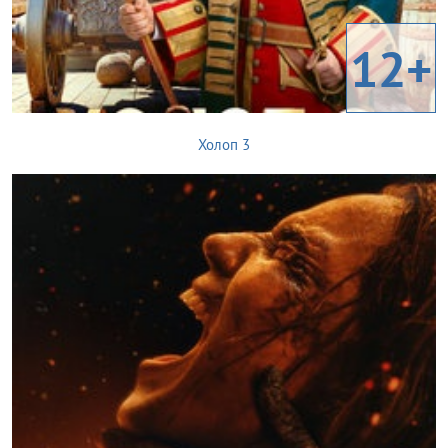
12+
Холоп 3