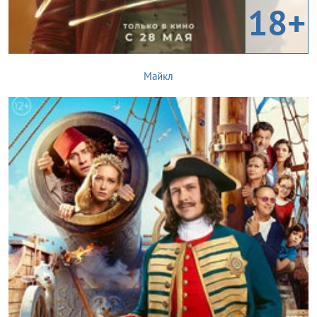
18+
Майкл