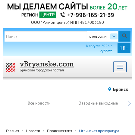
ООО "Регион центр", ИНН 4817003180
по новостям
8 августа 2026 г.
18+
суббота
Toggle
navigat
Брянск
Все новости
Заводные выходные
Главная
Новости
Происшествия
Мглинская прокуратура