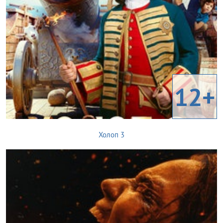
12+
Холоп 3