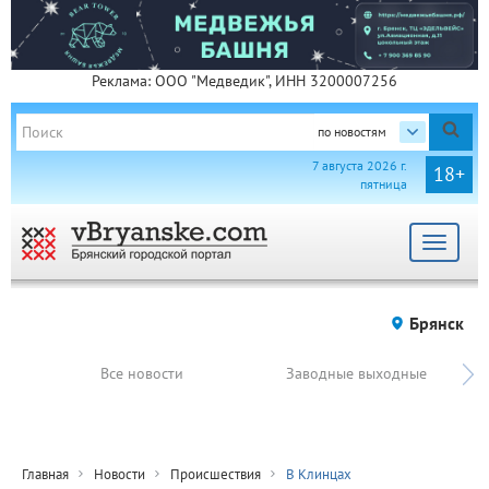
Реклама: ООО "Медведик", ИНН 3200007256
по новостям
7 августа 2026 г.
18+
пятница
Toggle
navigat
Брянск
Все новости
Заводные выходные
Главная
Новости
Происшествия
В Клинцах