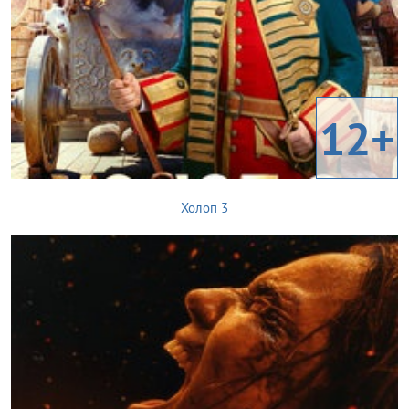
12+
Холоп 3