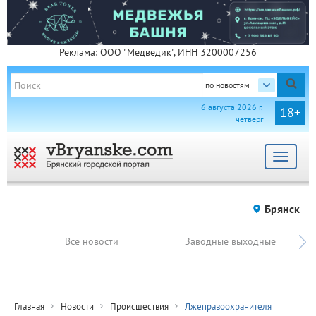
Реклама: ООО "Медведик", ИНН 3200007256
по новостям
6 августа 2026 г.
18+
четверг
Toggle
navigat
Брянск
Все новости
Заводные выходные
Главная
Новости
Происшествия
Лжеправоохранителя