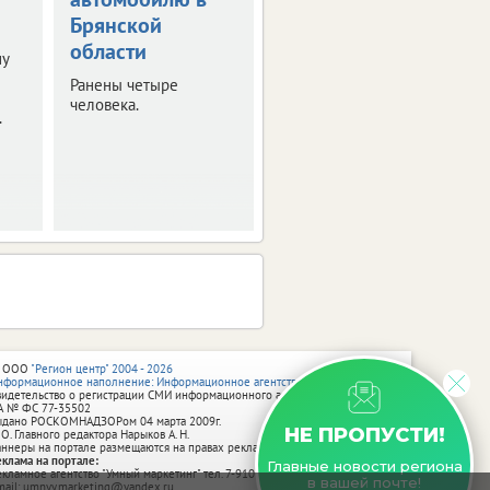
Брянской
ногу
области
ну
Мужчина стал жертвой
несчастного случая на
Ранены четыре
производстве.
человека.
.
 ООО
"Регион центр" 2004 - 2026
нформационное наполнение: Информационное агентство vRossii.ru
видетельство о регистрации СМИ информационного агентства vRossii.ru
А № ФС 77‑35502
ыдано РОСКОМНАДЗОРом 04 марта 2009г.
НЕ ПРОПУСТИ!
 О. Главного редактора Нарыков А. Н.
аннеры на портале размещаются на правах рекламы.
еклама на портале:
Главные новости региона
екламное агентство "Умный маркетинг" тел. 7-910-267-70-40,
в вашей почте!
mail: umnyy.marketing@yandex.ru