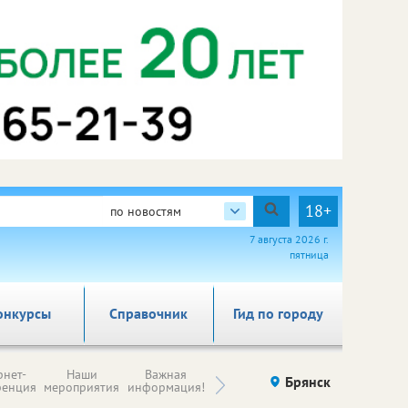
18+
по новостям
7 августа 2026 г.
пятница
онкурсы
Справочник
Гид по городу
Н
рнет-
Наши
Важная
Происшествия
Брянск
Здоровье
комп
ренция
мероприятия
информация!
п
ре