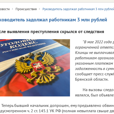
овости
Происшествия
Руководитель задолжал работникам 3 млн рубле
ководитель задолжал работникам 3 млн рублей
сле выявления преступления скрылся от следствия
"В мае 2022 года
ограниченной ответс
Клинцы не выплачива
работникам организаци
указанным платежам 
задолженность в сумм
сообщает пресс-служ
Брянской области.
На вызовы следо
являлся, был объявле
Теперь бывший начальник допрошен, ему предъявлено обвин
дусмотренном ч. 2 ст. 145.1 УК РФ (полная невыплата свыше д