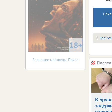
Печа
Вернуть
18+
Зловещие мертвецы: Пекло
Послед
В Брян
задерж
наркок