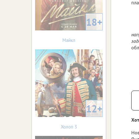
пла
18+
нап
Майкл
зад
обл
12+
Хот
Холоп 3
Нов
Янд