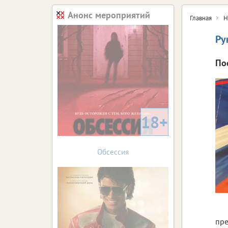
Анонс мероприятий
Главная
Н
Ру
По
18+
Обсессия
пре