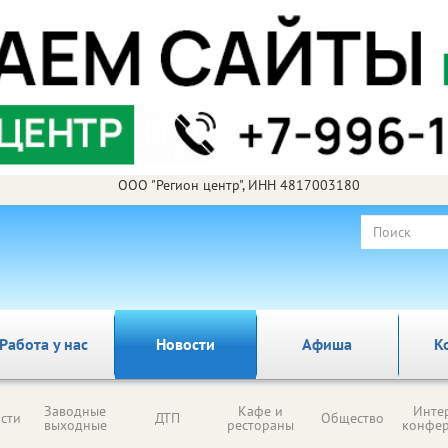
ООО "Регион центр", ИНН 4817003180
Работа у нас
Новости
Афиша
К
Заводные
Кафе и
Инте
сти
ДТП
Общество
выходные
рестораны
конфе