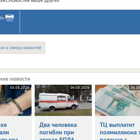
ть
ся к списку новостей
ние новости
06.08.2026
06.08.2026
06.0
ске
Два человека
ТЦ выплатит
али
погибли при
полмиллиона 
урьера
атаках БПЛА
падение с