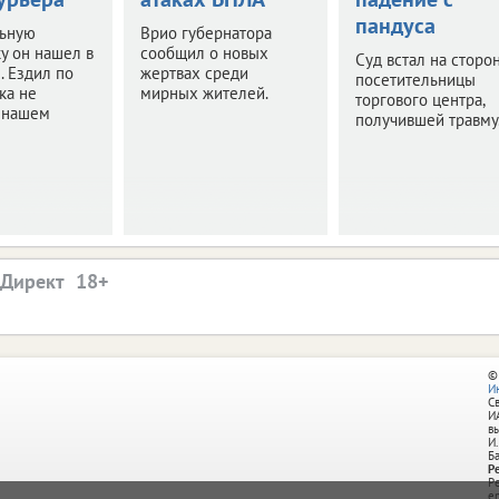
пандуса
ьную
Врио губернатора
у он нашел в
сообщил о новых
Суд встал на сторо
. Ездил по
жертвах среди
посетительницы
ка не
мирных жителей.
торгового центра,
в нашем
получившей травму
.Директ
©
И
С
И
в
И.
Б
Р
Р
e