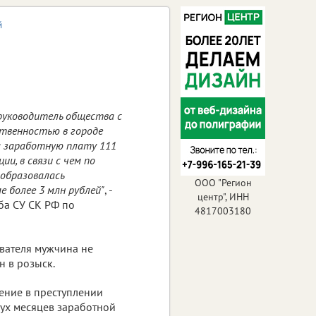
й
 руководитель общества с
твенностью в городе
л заработную плату 111
и, в связи с чем по
образовалась
ООО "Регион
е более 3 млн рублей"
, -
центр", ИНН
ба СУ СК РФ по
4817003180
вателя мужчина не
н в розыск.
ение в преступлении
вух месяцев заработной