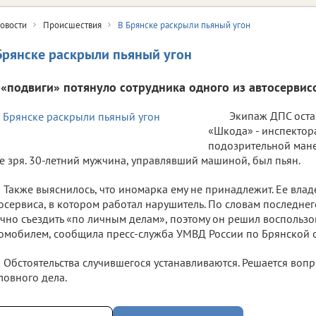
овости
Происшествия
В Брянске раскрыли пьяный угон
Брянске раскрыли пьяный угон
 «подвиги» потянуло сотрудника одного из автосервис
Экипаж ДПС оста
«Шкода» - инспектор
подозрительной мане
е зря. 30-летний мужчина, управлявший машиной, был пьян.
Также выяснилось, что иномарка ему не принадлежит. Ее влад
осервиса, в котором работал нарушитель. По словам последнег
чно съездить «по личным делам», поэтому он решил воспользо
омобилем, сообщила пресс-служба УМВД России по Брянской о
Обстоятельства случившегося устанавливаются. Решается воп
ловного дела.