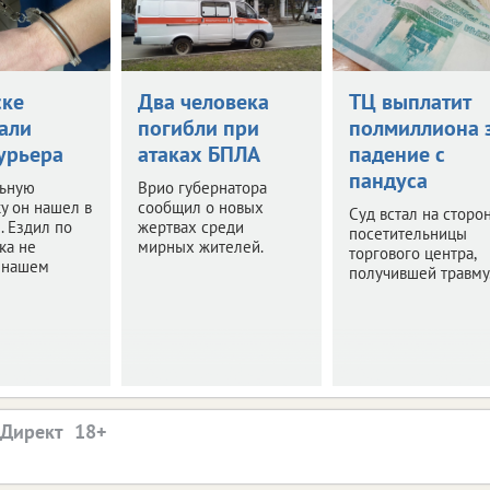
ске
Два человека
ТЦ выплатит
али
погибли при
полмиллиона 
урьера
атаках БПЛА
падение с
пандуса
ьную
Врио губернатора
у он нашел в
сообщил о новых
Суд встал на сторо
. Ездил по
жертвах среди
посетительницы
ка не
мирных жителей.
торгового центра,
в нашем
получившей травму
.Директ