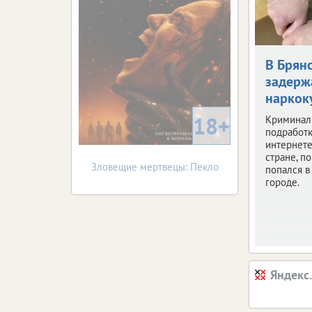
В Брян
задерж
наркок
18+
Криминал
подработк
интернете
стране, по
Зловещие мертвецы: Пекло
попался 
городе.
Яндекс