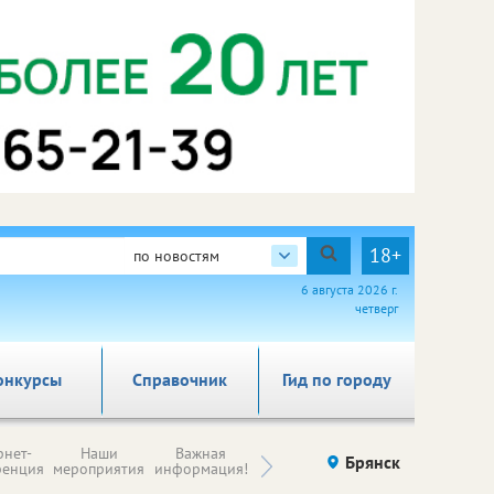
18+
по новостям
6 августа 2026 г.
четверг
онкурсы
Справочник
Гид по городу
Н
рнет-
Наши
Важная
Происшествия
Брянск
Здоровье
комп
ренция
мероприятия
информация!
п
ре