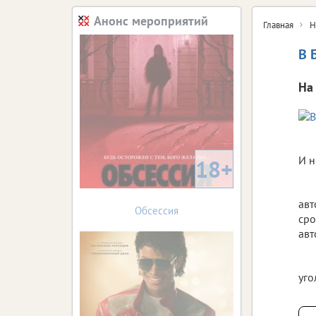
Анонс мероприятий
Главная
Н
В 
На
И н
18+
авт
Обсессия
сро
авт
уго