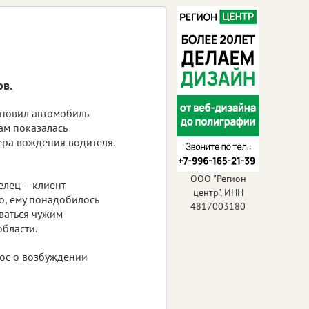
ов.
новил автомобиль
ам показалась
ра вождения водителя.
ООО "Регион
елец – клиент
центр", ИНН
о, ему понадобилось
4817003180
ваться чужим
бласти.
рос о возбуждении