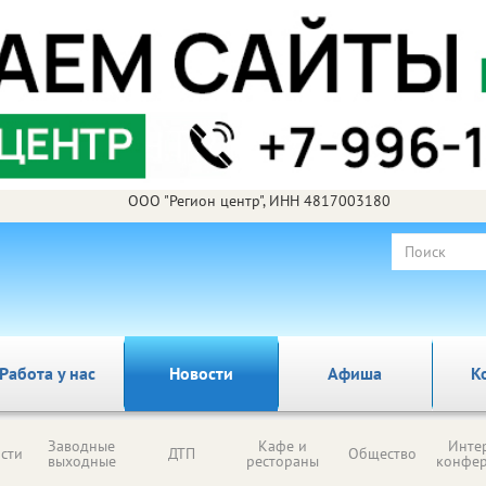
ООО "Регион центр", ИНН 4817003180
Работа у нас
Новости
Афиша
К
Заводные
Кафе и
Инте
сти
ДТП
Общество
выходные
рестораны
конфе