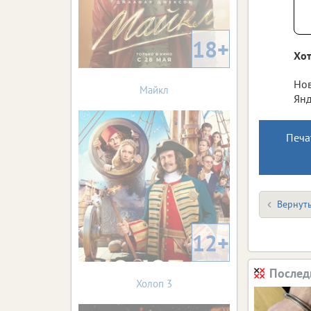
18+
Хот
Нов
Майкл
Янд
Печа
Вернуть
12+
Послед
Холоп 3