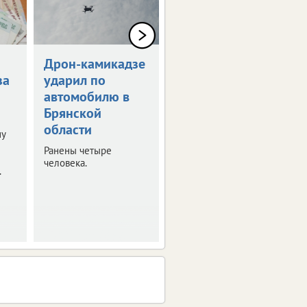
Дрон-камикадзе
Брянец получит
за
ударил по
1,5 млн рублей
автомобилю в
за потерянную
Брянской
ногу
области
ну
Мужчина стал жертвой
несчастного случая на
Ранены четыре
производстве.
человека.
.