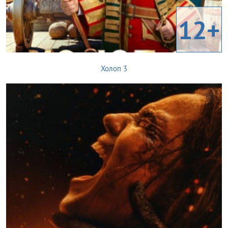
12+
Холоп 3