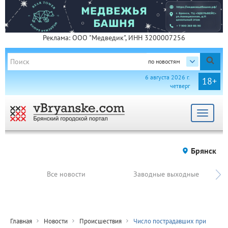
Реклама: ООО "Медведик", ИНН 3200007256
по новостям
6 августа 2026 г.
18+
четверг
Toggle
navigat
Брянск
Все новости
Заводные выходные
Главная
Новости
Происшествия
Число пострадавших при