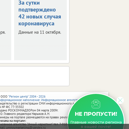
За сутки
За сутки
о
подтверждено
подтверждено
42 новых случая
60 новых
коронавируса
случаев
коронавируса
ря.
Данные на 11 октября.
Данные на 10 октября.
 ООО
"Регион центр" 2004 - 2026
нформационное наполнение: Информационное агентство vRossii.ru
видетельство о регистрации СМИ информационного агентства vRossii.ru
А № ФС 77‑35502
ыдано РОСКОМНАДЗОРом 04 марта 2009г.
НЕ ПРОПУСТИ!
 О. Главного редактора Нарыков А. Н.
аннеры на портале размещаются на правах рекламы.
еклама на портале:
Главные новости региона
екламное агентство "Умный маркетинг" тел. 7-910-267-70-40,
в вашей почте!
mail: umnyy.marketing@yandex.ru