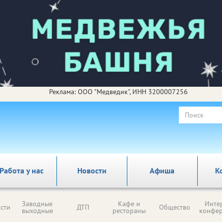
Реклама: ООО "Медведик", ИНН 3200007256
Работа у нас
Новости
Афиша
К
Заводные
Кафе и
Инте
сти
ДТП
Общество
выходные
рестораны
конфе