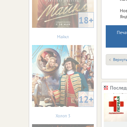
Нов
Янд
18+
Печа
Майкл
Вернуть
Послед
12+
Холоп 3