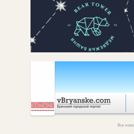
Все ново