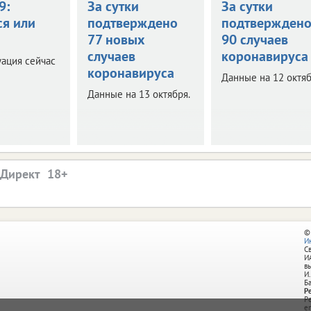
9:
За сутки
За сутки
ся или
подтверждено
подтвержден
77 новых
90 случаев
случаев
коронавируса
уация сейчас
коронавируса
Данные на 12 октяб
Данные на 13 октября.
.Директ
©
И
С
И
в
И.
Б
Р
Р
e