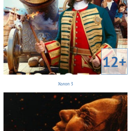
12+
Холоп 3