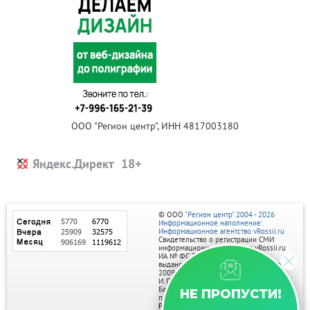
ООО "Регион центр", ИНН 4817003180
Яндекс.Директ
© ООО
"Регион центр" 2004 - 2026
Информационное наполнение:
Информационное агентство vRossii.ru
Свидетельство о регистрации СМИ
информационного агентства vRossii.ru
ИА № ФС 77‑35502
выдано РОСКОМНАДЗОРом 04 марта
2009г.
И. О. Главного редактора Нарыков А. Н.
Баннеры на портале размещаются на
НЕ ПРОПУСТИ!
правах рекламы.
Реклама на портале: