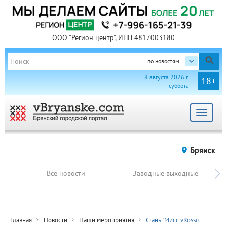
ООО "Регион центр", ИНН 4817003180
по новостям
8 августа 2026 г.
18+
суббота
Toggle
navigat
Брянск
Все новости
Заводные выходные
Главная
Новости
Наши мероприятия
Стань "Мисс vRossii