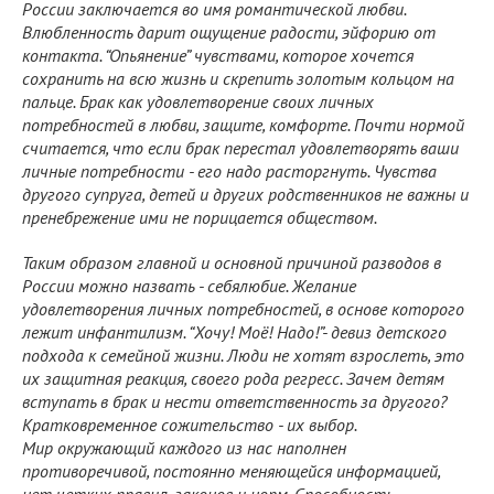
России заключается во имя романтической любви.
Влюбленность дарит ощущение радости, эйфорию от
контакта. “Опьянение” чувствами, которое хочется
сохранить на всю жизнь и скрепить золотым кольцом на
пальце. Брак как удовлетворение своих личных
потребностей в любви, защите, комфорте. Почти нормой
считается, что если брак перестал удовлетворять ваши
личные потребности - его надо расторгнуть. Чувства
другого супруга, детей и других родственников не важны и
пренебрежение ими не порицается обществом.
Таким образом главной и основной причиной разводов в
России можно назвать - себялюбие. Желание
удовлетворения личных потребностей, в основе которого
лежит инфантилизм. “Хочу! Моё! Надо!”- девиз детского
подхода к семейной жизни. Люди не хотят взрослеть, это
их защитная реакция, своего рода регресс. Зачем детям
вступать в брак и нести ответственность за другого?
Кратковременное сожительство - их выбор.
Мир окружающий каждого из нас наполнен
противоречивой, постоянно меняющейся информацией,
нет четких правил, законов и норм. Способность