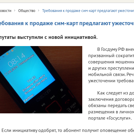
овости
Общество
Требования к продаже сим-карт предлагают ужесточи
ебования к продаже сим-карт предлагают ужесточ
путаты выступили с новой инициативой.
В Госдуму РФ вне
призванный сократит
совершения мошенни
и других преступлен
мобильной связи. Речь
ужесточении требова
Как следует из д
заключения договора
обязаны передать св
размещения в личном
портале «Госуслуги».
Если инициативу одобрят, то абонент получит оповещение об