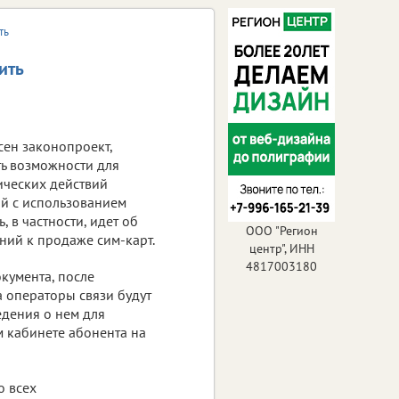
ть
ить
сен законопроект,
ь возможности для
ческих действий
ий с использованием
, в частности, идет об
ООО "Регион
ний к продаже сим-карт.
центр", ИНН
4817003180
окумента, после
 операторы связи будут
едения о нем для
 кабинете абонента на
о всех