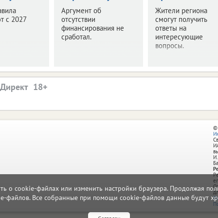
авила
Аргумент об
Жители региона
т с 2027
отсутствии
смогут получить
финансирования не
ответы на
сработал.
интересующие
вопросы.
.Директ
©
И
С
И
в
И.
Б
Р
Р
e
О
ать о cookie-файлах или изменить настройки браузера. Продолжая поль
д
ie-файлов. Все собранные при помощи cookie-файлов данные будут хр
П
П