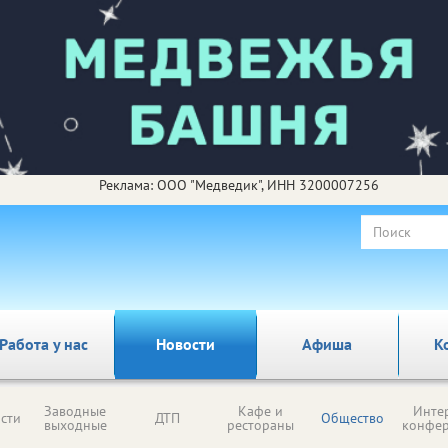
Реклама: ООО "Медведик", ИНН 3200007256
Работа у нас
Новости
Афиша
К
Заводные
Кафе и
Инте
сти
ДТП
Общество
выходные
рестораны
конфе