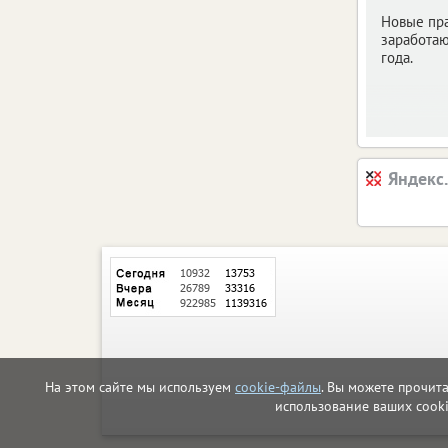
Новые пр
заработаю
года.
Яндекс
На этом сайте мы используем
cookie-файлы
. Вы можете прочит
использование ваших cook