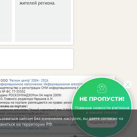
жителей региона.
превратится в
огромную творческую
мастерскую.
 ООО
"Регион центр" 2004 - 2026
нформационное наполнение: Информационное агентство vRossii.ru
видетельство о регистрации СМИ информационного агентства vRossii.ru
А № ФС 77‑35502
ыдано РОСКОМНАДЗОРом 04 марта 2009г.
НЕ ПРОПУСТИ!
 О. Главного редактора Нарыков А. Н.
аннеры на портале размещаются на правах рекламы.
еклама на портале:
Главные новости региона
екламное агентство "Умный маркетинг" тел. 7-910-267-70-40,
в вашей почте!
mail: umnyy.marketing@yandex.ru
тдельные публикации могут содержать информацию, не предназначенную
зоваться сайтом без изменения настроек, вы даете согласие на
ля пользователей до 18 лет.
ПОДПИСАТЬСЯ
аниться на территории РФ.
олитика в отношении обработки персональных данных
олитика обработки файлов cookie