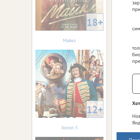
зар
при
18+
сим
Майкл
тол
био
пре
Хот
12+
Нов
Янд
Холоп 3
Печа