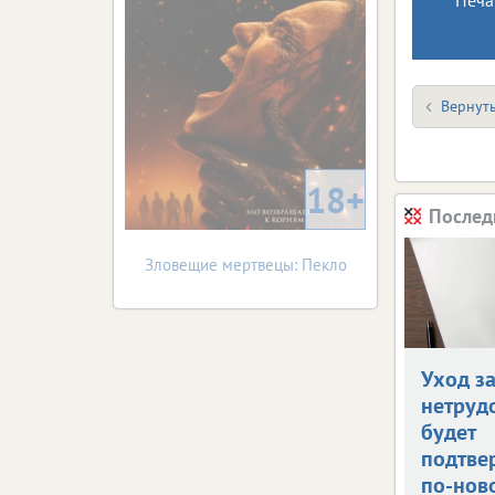
Вернуть
18+
Послед
Зловещие мертвецы: Пекло
Уход з
нетруд
будет
подтве
по-нов