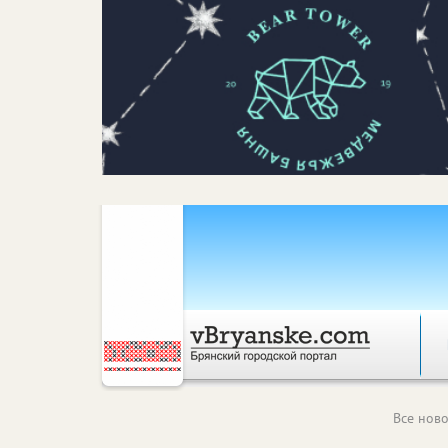
Все ново