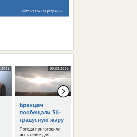
Фото из архива редакции
8.2026
05.08.2026
05.08.2026
0+
Брянцам
Художникам
пообещали 36-
предложили
градусную жару
оставить след в
истории Брянска
Погода приготовила
испытание для
Скоро город