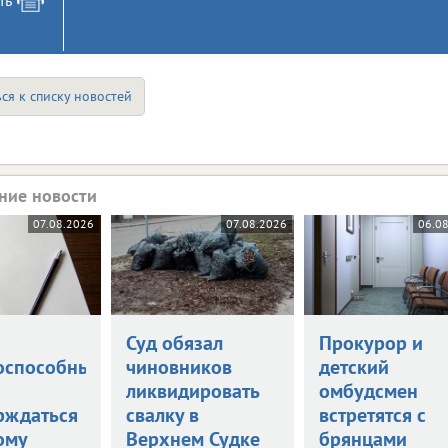
ся к списку новостей
ние новости
07.08.2026
07.08.2026
06.0
а
Суд обязал
Прокурор и
оспособными
чиновников
детский
ликвидировать
омбудсмен
рждаться
свалку в
встретятся с
ому
Верхнем Судке
брянцами