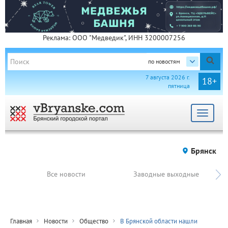
Реклама: ООО "Медведик", ИНН 3200007256
по новостям
7 августа 2026 г.
18+
пятница
Toggle
navigat
Брянск
Все новости
Заводные выходные
Главная
Новости
Общество
В Брянской области нашли