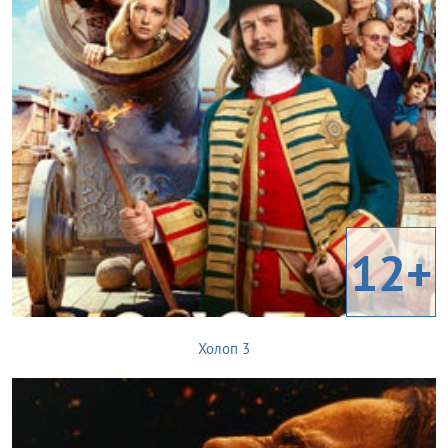
12+
Холоп 3