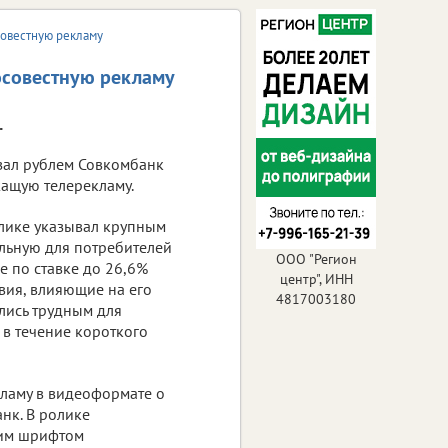
совестную рекламу
осовестную рекламу
.
зал рублем Совкомбанк
жащую телерекламу.
лике указывал крупным
льную для потребителей
ООО "Регион
 по ставке до 26,6%
центр", ИНН
вия, влияющие на его
4817003180
лись трудным для
в течение короткого
ламу в видеоформате о
нк. В ролике
ким шрифтом