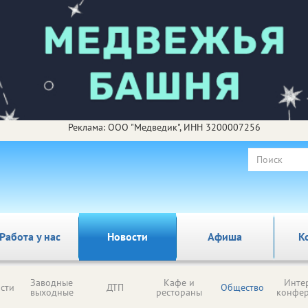
Реклама: ООО "Медведик", ИНН 3200007256
Работа у нас
Новости
Афиша
К
Заводные
Кафе и
Инте
сти
ДТП
Общество
выходные
рестораны
конфе