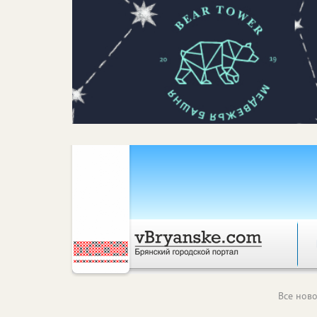
Все ново