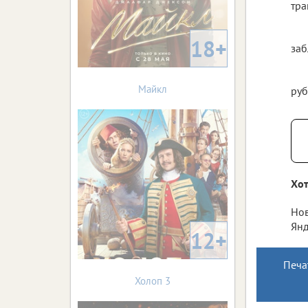
тра
18+
заб
Майкл
руб
Хот
Нов
Янд
12+
Печа
Холоп 3