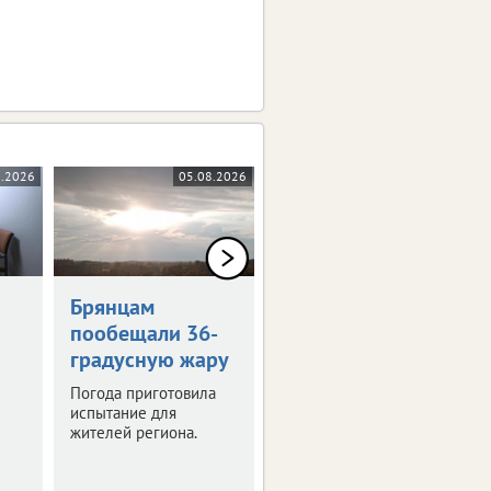
8.2026
05.08.2026
05.08.2026
0+
Брянцам
Художникам
пообещали 36-
предложили
градусную жару
оставить след в
истории Брянска
Погода приготовила
испытание для
Скоро город
жителей региона.
превратится в
огромную творческую
мастерскую.