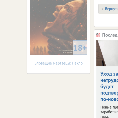
Вернуть
Послед
18+
Зловещие мертвецы: Пекло
Уход з
нетруд
будет
подтве
по-нов
Новые пр
заработаю
года.