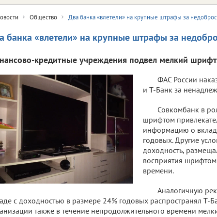
овости
Общество
Два банка «влетели» на крупные штрафы за недобро
а банка «влетели» на крупные штрафы за недобр
нансово-кредитные учреждения подвел мелкий шрифт
ФАС России нака
и Т-Банк за ненадле
Совкомбанк в ро
шрифтом привлекате
информацию о вкладе
годовых. Другие усло
доходность, размеща
восприятия шрифтом 
времени.
Аналогичную рек
аде c доходностью в размере 24% годовых распространял Т-Ба
анизации также в течение непродолжительного времени мел