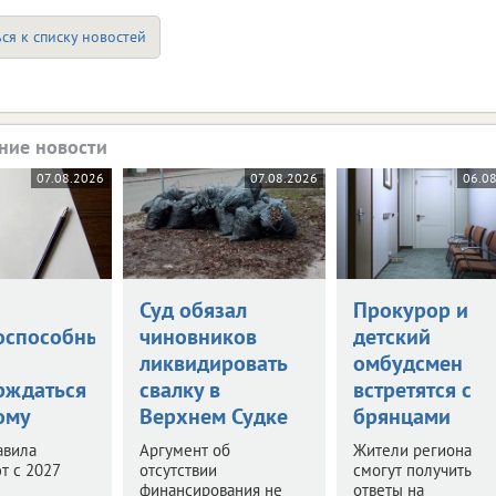
ся к списку новостей
ние новости
07.08.2026
07.08.2026
06.0
а
Суд обязал
Прокурор и
оспособными
чиновников
детский
ликвидировать
омбудсмен
рждаться
свалку в
встретятся с
ому
Верхнем Судке
брянцами
авила
Аргумент об
Жители региона
т с 2027
отсутствии
смогут получить
финансирования не
ответы на