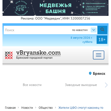
Реклама: ООО "Медведик", ИНН 3200007256
по новостям
8 августа 2026 г.
18+
суббота
Toggle
navigat
Брянск
Все новости
Заводные выходные
Главная
Новости
Общество
Жители ЦФО смогут наконец-то