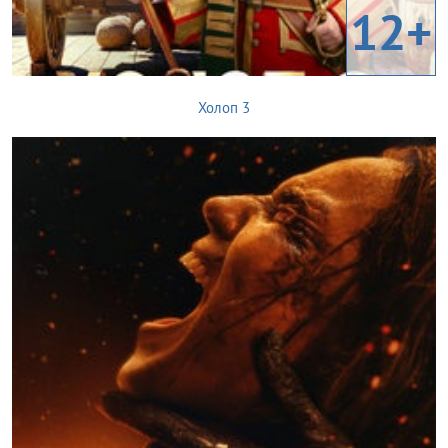
12+
Холоп 3