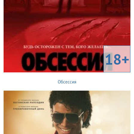
18+
Обсессия