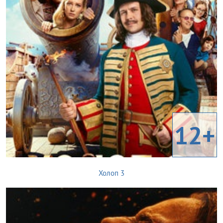
12+
Холоп 3