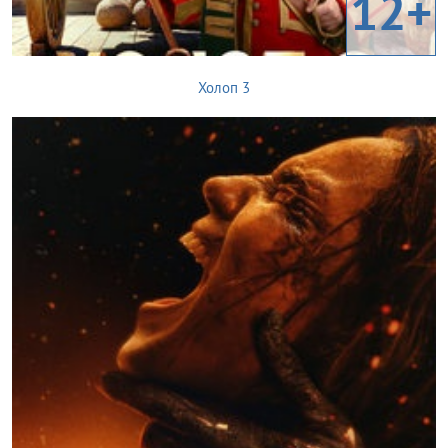
12+
Холоп 3