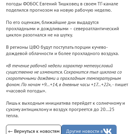
погоды ФОБОС Евгений Тишковец в своем ТГ-канале
поделился прогнозом на новую рабочую неделю.
По его оценкам, ближайшие дни выдадутся
прохладными и дождливыми – североатлантический
циклон разогнался не на шутку.
В регионы ЦФО будут поступать порции кучево-
дождевой облачности и более прохладного воздуха.
«В течение рабочей недели характер метеоусловий
существенно не изменится. Сохранится тыл циклона со
скоротечными дождями и прохладным температурным
фоном. По ночам +9…+14, в дневные часы +17…+22»
, - пишет
«часовой погоды».
Лишь к выходным инициатива перейдет к солнечному и
сухому антициклону и воздух прогреется до 20…25
тепла.
← Вернуться к новостям
Другие новости в