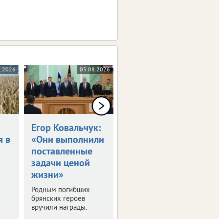
8.2026
03.08.2026
03.08.2026
Егор Ковальчук:
Синоптики
я в
«Они выполнили
пообещали 30-
поставленные
градусную жару
задачи ценой
в ЦФО
жизни»
Выяснили, где будет
особенно жарко. О
Родным погибших
погоде в регионах
брянских героев
присутствия ИА
вручили награды.
vRossii.ru в ближайшие