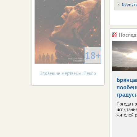
Вернуть
Послед
18+
Зловещие мертвецы: Пекло
Брянца
пообещ
градус
Погода пр
испытани
жителей р