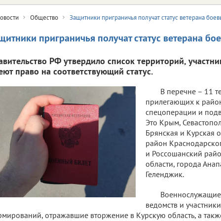
овости
Общество
Защитники приграничья получат статус ветерана бое
щитники приграничья получат статус ветерана бо
авительство РФ утвердило список территорий, участн
еют право на соответствующий статус.
В перечне – 11 т
прилегающих к райо
спецоперации и подв
Это Крым, Севастопол
Брянская и Курская 
район Краснодарског
и Россошанский рай
области, города Анап
Геленджик.
Военнослужащие,
ведомств и участник
мирований, отражавшие вторжение в Курскую область, а так