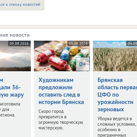
ся к списку новостей
ние новости
05.08.2026
05.08.2026
04.0
0+
м
Художникам
Брянская
али 36-
предложили
область перва
ную жару
оставить след в
ЦФО по
истории Брянска
урожайности
иготовила
зерновых
е для
Скоро город
егиона.
превратится в
Уборка ведется в
огромную творческую
сложных условиях,
мастерскую.
особенно в
приграничных