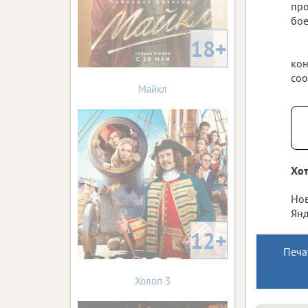
про
бое
18+
кон
соо
Майкл
Хот
Нов
Янд
12+
Печа
Холоп 3