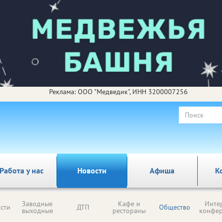
Реклама: ООО "Медведик", ИНН 3200007256
Работа у нас
Новости
Афиша
К
Заводные
Кафе и
Инте
сти
ДТП
Общество
выходные
рестораны
конфе