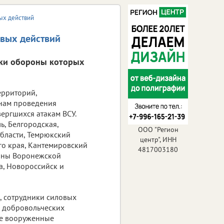
вых действий
евых действий
ики обороны которых
ерриторий,
нам проведения
ергшихся атакам ВСУ.
ь, Белгородская,
ООО "Регион
области, Темрюкский
центр", ИНН
о края, Кантемировский
4817003180
оны Воронежской
а, Новороссийск и
 сотрудники силовых
и добровольческих
же вооруженные