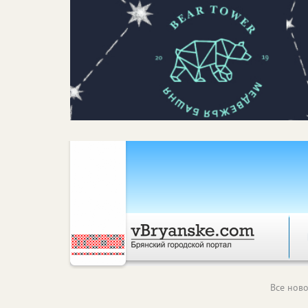
Все ново