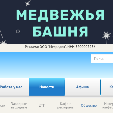
Реклама: ООО "Медведик", ИНН 3200007256
Работа у нас
Новости
Афиша
К
Заводные
Кафе и
Инте
сти
ДТП
Общество
выходные
рестораны
конфе