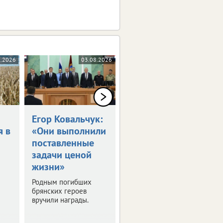
8.2026
03.08.2026
03.08.2026
Егор Ковальчук:
Синоптики
я в
«Они выполнили
пообещали 30-
поставленные
градусную жару
задачи ценой
в ЦФО
жизни»
Выяснили, где будет
особенно жарко. О
Родным погибших
погоде в регионах
брянских героев
присутствия ИА
вручили награды.
vRossii.ru в ближайшие
дни.