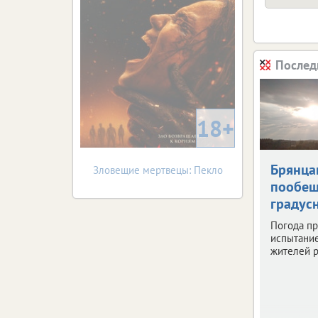
Послед
18+
Брянца
Зловещие мертвецы: Пекло
пообещ
градус
Погода пр
испытани
жителей р