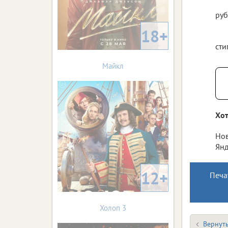
руб
18+
сти
Майкл
Хот
Нов
Янд
12+
Печа
Холоп 3
Вернуть