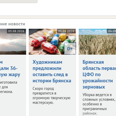
ние новости
05.08.2026
05.08.2026
04.0
0+
м
Художникам
Брянская
али 36-
предложили
область перва
ную жару
оставить след в
ЦФО по
истории Брянска
урожайности
иготовила
зерновых
е для
Скоро город
егиона.
превратится в
Уборка ведется в
огромную творческую
сложных условиях,
мастерскую.
особенно в
приграничных
районах.