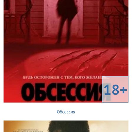
18+
Обсессия