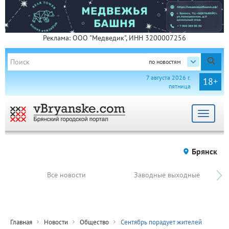
Реклама: ООО "Медведик", ИНН 3200007256
по новостям
7 августа 2026 г.
18+
пятница
Toggle
navigat
Брянск
Все новости
Заводные выходные
Главная
Новости
Общество
Сентябрь порадует жителей