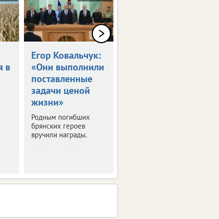
Егор Ковальчук:
Синоптики
я в
«Они выполнили
пообещали 30-
поставленные
градусную жару
задачи ценой
в ЦФО
жизни»
Выяснили, где будет
особенно жарко. О
Родным погибших
погоде в регионах
брянских героев
присутствия ИА
вручили награды.
vRossii.ru в ближайшие
дни.