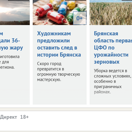
0+
м
Художникам
Брянская
али 36-
предложили
область перва
ную жару
оставить след в
ЦФО по
истории Брянска
урожайности
иготовила
зерновых
е для
Скоро город
егиона.
превратится в
Уборка ведется в
огромную творческую
сложных условиях,
мастерскую.
особенно в
приграничных
районах.
.Директ