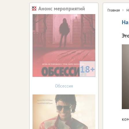
Анонс мероприятий
Главная
Н
На
Эт
18+
Обсессия
ком