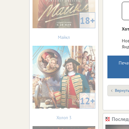
18+
Хот
Майкл
Нов
Янд
Печа
Вернуть
12+
Холоп 3
Послед