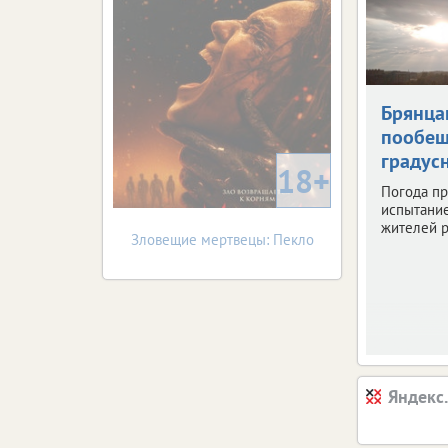
Брянца
пообещ
градус
18+
Погода пр
испытани
жителей р
Зловещие мертвецы: Пекло
Яндекс