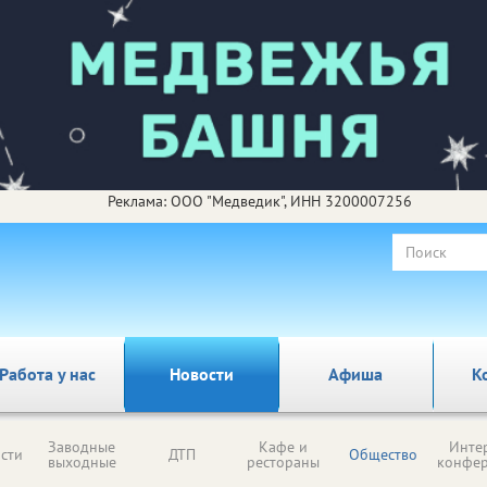
Реклама: ООО "Медведик", ИНН 3200007256
Работа у нас
Новости
Афиша
К
Заводные
Кафе и
Инте
сти
ДТП
Общество
выходные
рестораны
конфе