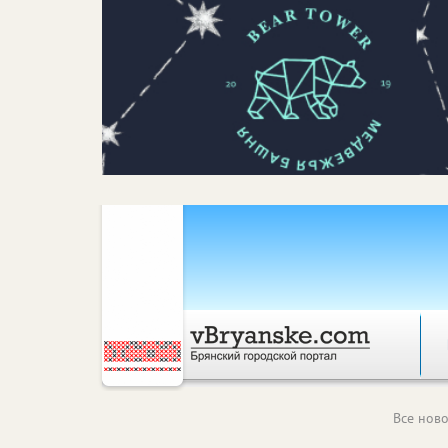
Все ново