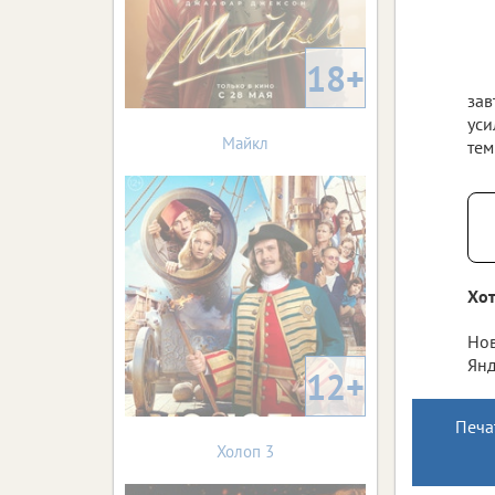
18+
зав
уси
Майкл
тем
Хот
Нов
Янд
12+
Печа
Холоп 3