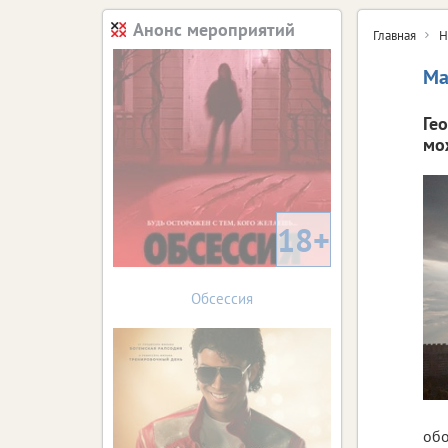
Анонс мероприятий
Главная
Н
Ма
Ге
мо
18+
Обсессия
обо