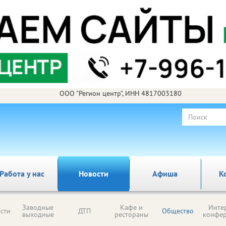
ООО "Регион центр", ИНН 4817003180
Работа у нас
Новости
Афиша
К
Заводные
Кафе и
Инте
сти
ДТП
Общество
выходные
рестораны
конфе