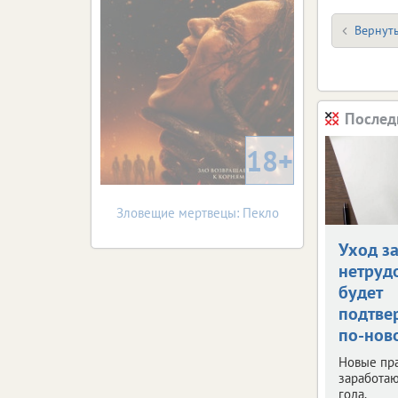
Вернуть
Послед
18+
Зловещие мертвецы: Пекло
Уход з
нетруд
будет
подтве
по-нов
Новые пр
заработаю
года.