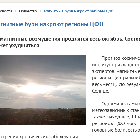
овости
Общество
Магнитные бури накроют регионы ЦФО
гнитные бури накроют регионы ЦФО
омагнитные возмущения продлятся весь октябрь. Сост
жет ухудшиться.
Прогноз космиче
институт прикладной
экспертов, магнитные
регионы Центральной
весь месяц. Это резу
Солнце.
Одними из самых
метеозависимых стану
также выходные, 11 и
регионов ЦФО могут 
головные боли, есть 
стрения хронических заболеваний.