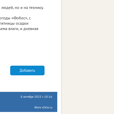
 людей, но и на технику.
огоды «Фобос», с
 пятницы осадки
ъема влаги, и дневная
Добавить
8 октября 2025 г. 10:16
Фото vOrle.ru