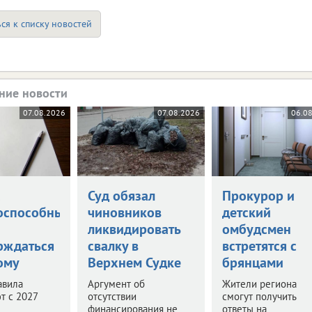
ся к списку новостей
ние новости
07.08.2026
07.08.2026
06.0
а
Суд обязал
Прокурор и
оспособными
чиновников
детский
ликвидировать
омбудсмен
рждаться
свалку в
встретятся с
ому
Верхнем Судке
брянцами
авила
Аргумент об
Жители региона
т с 2027
отсутствии
смогут получить
финансирования не
ответы на