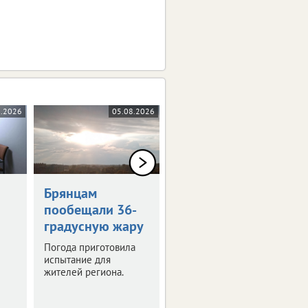
8.2026
05.08.2026
05.08.2026
0+
Брянцам
Художникам
пообещали 36-
предложили
градусную жару
оставить след в
истории Брянска
Погода приготовила
испытание для
Скоро город
жителей региона.
превратится в
огромную творческую
мастерскую.