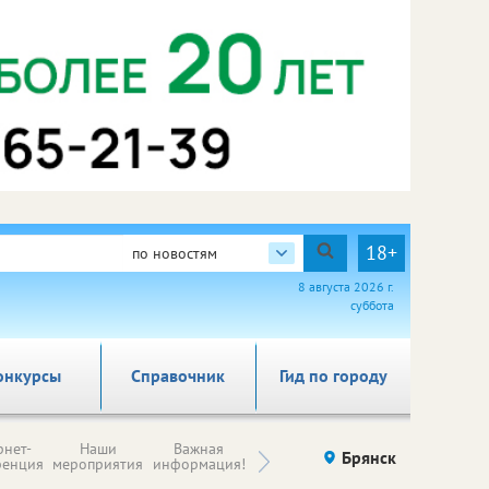
18+
по новостям
8 августа 2026 г.
суббота
онкурсы
Справочник
Гид по городу
Н
рнет-
Наши
Важная
Происшествия
Брянск
Здоровье
комп
ренция
мероприятия
информация!
п
ре