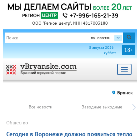
ООО "Регион центр", ИНН 4817003180
по новостям
8 августа 2026 г.
18+
суббота
Toggle
navigat
Брянск
Все новости
Заводные выходные
Общество
Сегодня в Воронеже должно появиться тепло