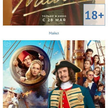
18+
Майкл