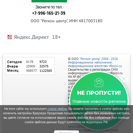
ООО "Регион центр", ИНН 4817003180
Яндекс.Директ
© ООО
"Регион центр" 2004 - 2026
Информационное наполнение:
Информационное агентство vRossii.ru
Свидетельство о регистрации СМИ
информационного агентства vRossii.ru
ИА № ФС 77‑35502
выдано РОСКОМНАДЗОРом 04 марта
2009г.
И. О. Главного редактора Нарыков А. Н.
Баннеры на портале размещаются на
НЕ ПРОПУСТИ!
правах рекламы.
Реклама на портале:
Главные новости региона
Рекламное агентство "Умный маркетинг"
тел. 7-910-267-70-40,
в вашей почте!
email: umnyy.marketing@yandex.ru
На этом сайте мы используем
cookie-файлы
. Вы можете прочитать о cookie-файлах или
Отдельные публикации могут содержать
изменить настройки браузера. Продолжая пользоваться сайтом без изменения настроек,
информацию, не предназначенную для
ПОДПИСАТЬСЯ
вы даете согласие на использование ваших cookie-файлов. Все собранные при помощи
пользователей до 18 лет.
cookie-файлов данные будут храниться на территории РФ.
Политика в отношении обработки
персональных данных
Политика обработки файлов cookie