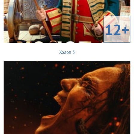
12+
Холоп 3