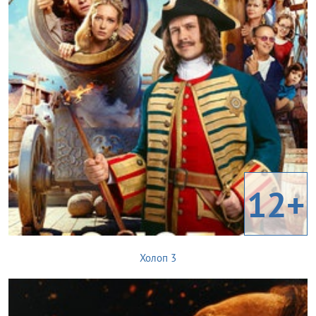
12+
Холоп 3