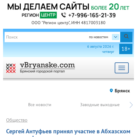
ООО "Регион центр", ИНН 4817003180
по новостям
6 августа 2026 г.
18+
четверг
Toggle
navigat
Брянск
Все новости
Заводные выходные
Общество
Сергей Антуфьев принял участие в Абхазском