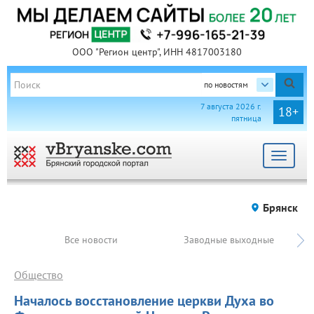
ООО "Регион центр", ИНН 4817003180
по новостям
7 августа 2026 г.
18+
пятница
Toggle
navigat
Брянск
Все новости
Заводные выходные
Общество
Началось восстановление церкви Духа во