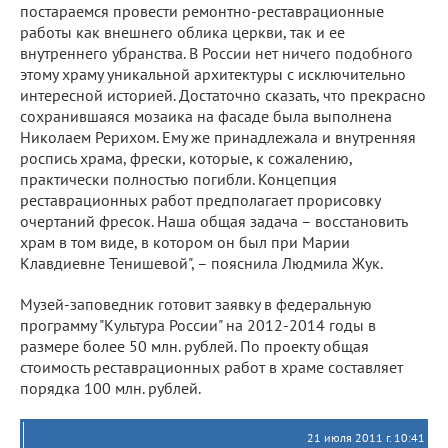
постараемся провести ремонтно-реставрационные
работы как внешнего облика церкви, так и ее
внутреннего убранства. В России нет ничего подобного
этому храму уникальной архитектуры с исключительно
интересной историей. Достаточно сказать, что прекрасно
сохранившаяся мозаика на фасаде была выполнена
Николаем Рерихом. Ему же принадлежала и внутренняя
роспись храма, фрески, которые, к сожалению,
практически полностью погибли. Концепция
реставрационных работ предполагает прорисовку
очертаний фресок. Наша общая задача – восстановить
храм в том виде, в котором он был при Марии
Клавдиевне Тенишевой", – пояснила Людмила Жук.
Музей-заповедник готовит заявку в федеральную
программу "Культура России" на 2012-2014 годы в
размере более 50 млн. рублей. По проекту общая
стоимость реставрационных работ в храме составляет
порядка 100 млн. рублей.
21 июля 2011 г. 10:41