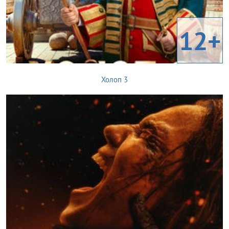
12+
Холоп 3