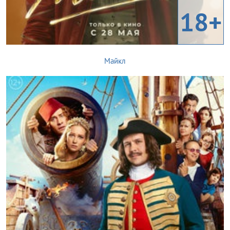
18+
Майкл