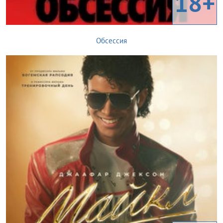
18+
Обсессия