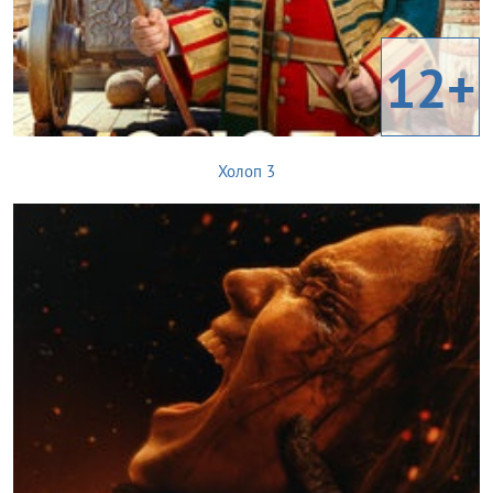
12+
Холоп 3