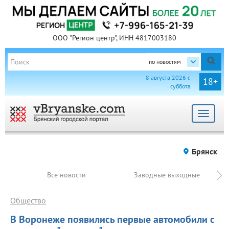
ООО "Регион центр", ИНН 4817003180
по новостям
8 августа 2026 г.
18+
суббота
Toggle
navigat
Брянск
Все новости
Заводные выходные
Общество
В Воронеже появились первые автомобили с