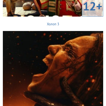
12+
Холоп 3