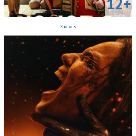
12+
Холоп 3